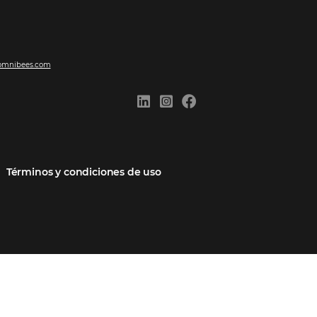
ones
Comunidad
Contacto
cios
Omnibees Academy
Hable con nosotros
 socio
Blog
Quejarse aquí
Casos de Éxito
Carreras