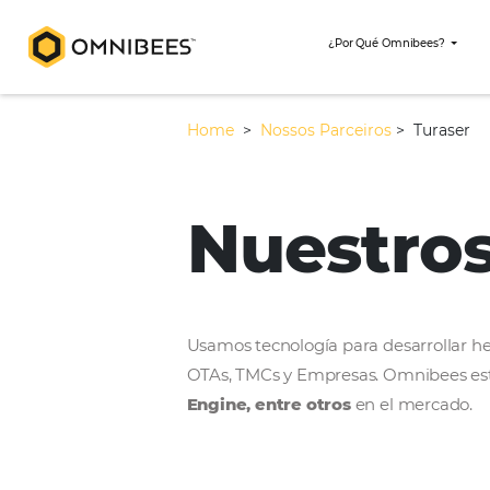
¿Por Qué Omni
Home
>
Nossos Parceiros
>
Nuestr
Usamos tecnología para desar
OTAs, TMCs y Empresas. Omni
Engine, entre otros
en el m