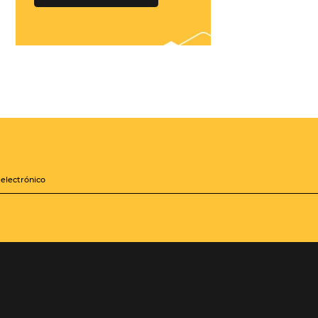
¡Conéctese con
cientos de Tour
Operadores!
Crea paquetes y tarifas
iones
aumentando tu
distribución a +500
Operadores, de forma
zará a
centralizada
les mejoras
sis de la
QUIERO CONECTAR