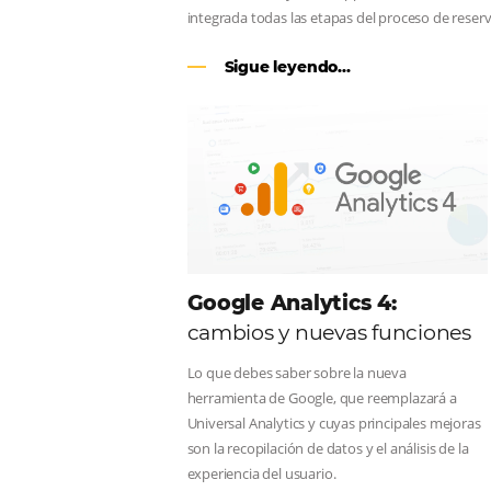
CENTRAL DE RESERV
línea en reservas en lí
Una solución que ayuda a los hoteler
Email, Teléfono y Whatsapp, de una f
integrada todas las etapas del proce
Sigue leyendo...