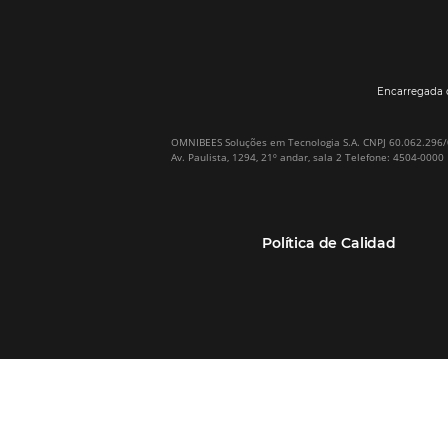
Por qué Omnibees
Soluciones
Sobre Omnibees
Gestor de Canales
Omnibees en numeros
Motor de reservas
Nuestros socios
Central de Reservas
Nuestra Equipo
Sitio Web Responsivo
Casos de Éxito
Bee2Bee–TMC y
(RGPC) – Portugal
Empresas
Bee2Bee–HotéisNet
Inteligencia de Datos
Bee Price–RMS Light