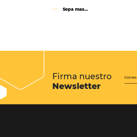
Google Analytics 4:
cambios y nuevas func
Lo que debes saber sobre la nueva
herramienta de Google, que reempla
Universal Analytics y cuyas principa
son la recopilación de datos y el análi
experiencia del usuario.
Sepa mas...