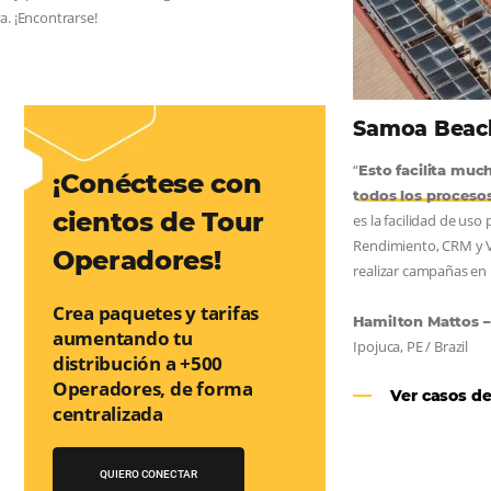
AS:
convierta cotizaciones fuera de
nea
os a incrementar la conversión de cotizaciones recibidas por
orma sencilla y práctica. Permitiendo gestionar de forma
so de reserva. ¡Encontrarse!