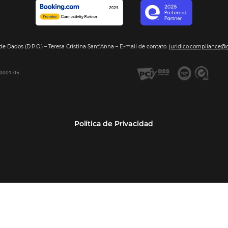
Segmentos
Integraci
Bee2Pay –Pago Seguro
Hoteles
Nuestros so
GDS Sabre, Amadeus
Cadenas Hoteleras
Sea nuestro
Bee Price –Yield Manager
Resorts y Spas
BeeCorp –Extranet
Posadas
BeeCorp –Inteligencia de
Operadores turísticos
Datos
Empresas
BeeCorp –Operadora y
Agencia Corporativa TMCs
Agencia
Agencias de viajes
Bee Corp –TMC y