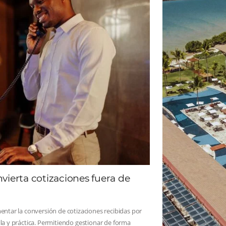
ad
Omnibees
 sigue las novedades y conoce los testimonios de nuest