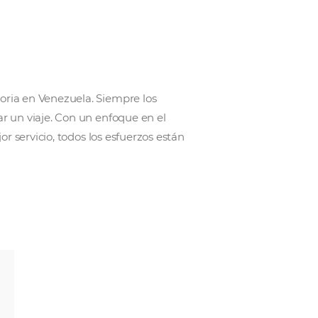
50 años de trayectoria en Venezuela. Siempre los
a hora de planificar un viaje. Con un enfoque en el
para ofrecer el mejor servicio, todos los esfuerzos est
s clientes.