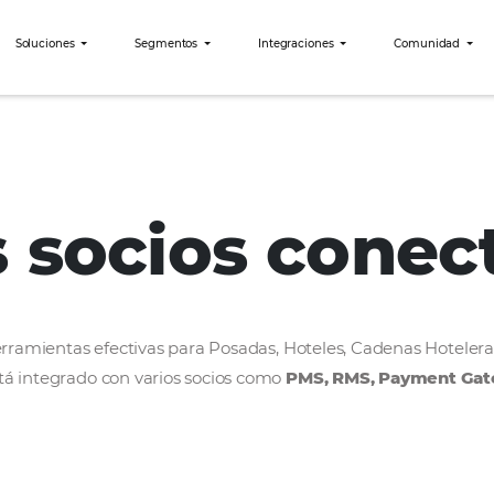
bees?
Soluciones
Segmentos
Integraciones
Turaser
os socios c
rollar herramientas efectivas para Posadas, Hoteles
bees está integrado con varios socios como
PMS, R
ercado.