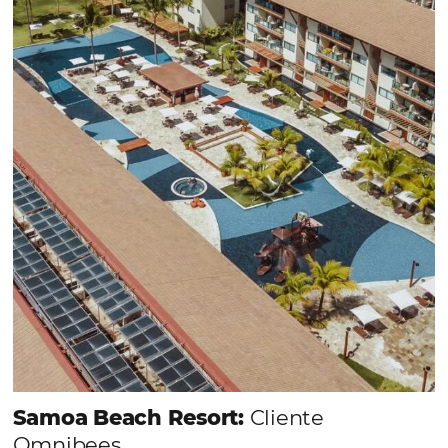
convierta cotizaciones fuera de
línea en reservas en línea
Una solución que ayuda a los hoteleros a
incrementar la conversión de cotizaciones
recibidas por Email, Teléfono y Whatsapp, de una
forma sencilla y práctica. Permitiendo gestionar 
forma integrada todas las etapas del proceso de
reserva. ¡Encontrarse!
Sigue leyendo...