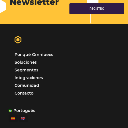
Samoa Beach Resort:
Cliente
Omnibees
“
Esto facilita mucho la operación del día a día,
organizando todos los procesos y campañas de
Otro beneficio es la facilidad de uso por p
promoción.
los equipos de Contenido, Rendimiento, CRM y Ventas. Y
tercer beneficio es la posibilidad de realizar campañas 
múltiples canales”.
Hamilton Mattos – Representante de la agencia H
Ipojuca, PE / Brazil