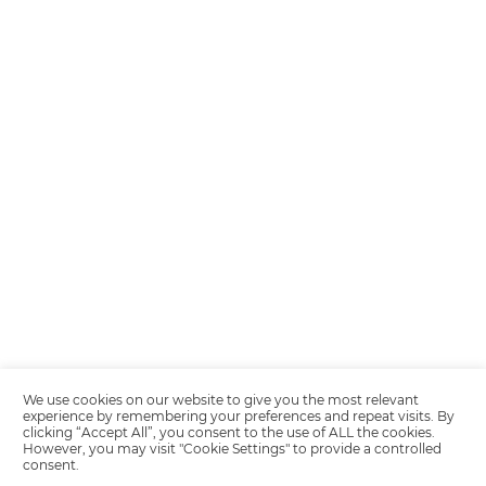
Encarregada de Dados (D.P.O.) – Teresa Cristina Sant’Anna – E-mail de
juridico.compliance@omnibees.com
OMNIBEES Soluções em Tecnologia S.A. CNPJ 60.062.296/0001-0
Av. Paulista, 1294, 21º andar, sala 2 Telefone: 4504-0000
Política de Calidad
Política de Privacidad
Términos y condiciones de uso