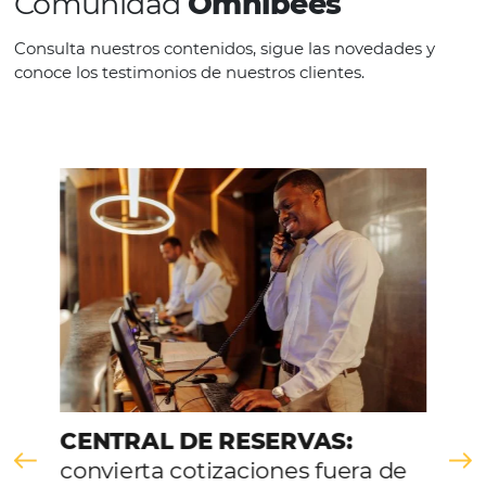
China, Colombia, Corea del Sur, Dinamarca, 
España, USA, Finlandia, Francia , Países Bajo
Hong Kong, Hungría, India, Irlanda, Italia, J
México, Noruega, Nueva Zelanda, Polonia, P
Reino Unido, Rumanía, Rusia, Serbia, Singap
Suiza y Turquía.
HABLE CON NOSOTROS
Comunidad
Omnibees
Consulta nuestros contenidos, sigue las novedade