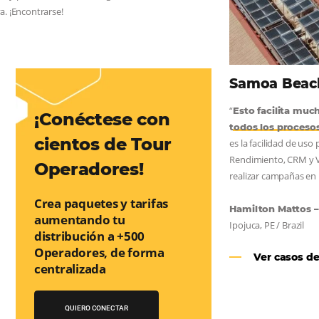
AS:
convierta cotizaciones fuera de
nea
os a incrementar la conversión de cotizaciones recibidas por
orma sencilla y práctica. Permitiendo gestionar de forma
so de reserva. ¡Encontrarse!