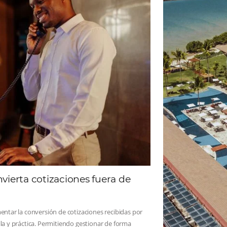
ad
Omnibees
 sigue las novedades y conoce los testimonios de nuest