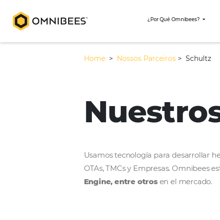
¿Por Qué Omni
Home
>
Nossos Parceiros
>
Nuestr
Usamos tecnología para desar
OTAs, TMCs y Empresas. Omni
Engine, entre otros
en el m