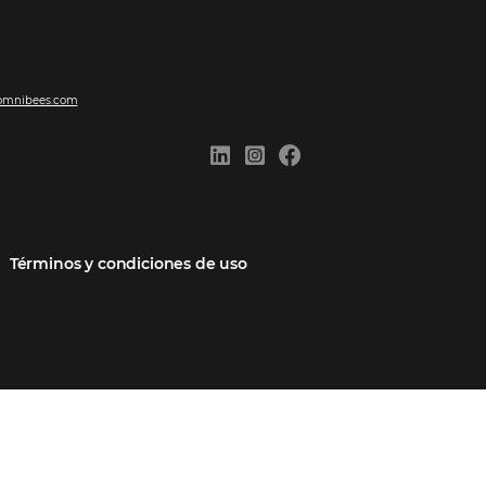
ones
Comunidad
Contacto
cios
Omnibees Academy
Hable con nosotros
 socio
Blog
Quejarse aquí
Casos de Éxito
Carreras