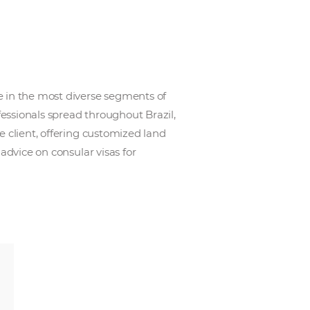
s achieved excellence in the most diverse segments of
rand. They are professionals spread throughout Brazi
the agent and for the client, offering customized land
r rentals worldwide, advice on consular visas for
d others.