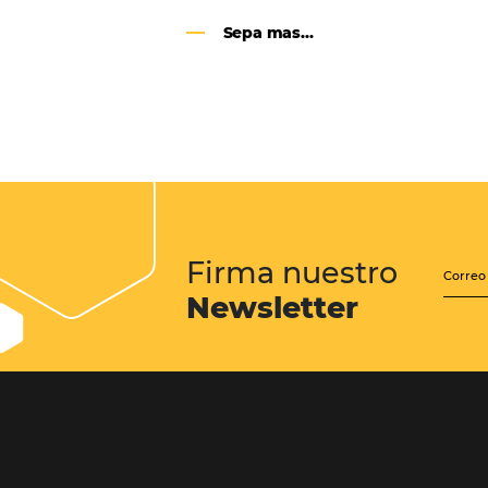
Google Analytics 4:
cambios y nuevas func
Lo que debes saber sobre la nueva
herramienta de Google, que reempla
Universal Analytics y cuyas principa
son la recopilación de datos y el análi
experiencia del usuario.
Sepa mas...