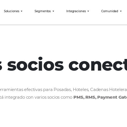
bees?
Soluciones
Segmentos
Integraciones
Schultz
os socios c
rollar herramientas efectivas para Posadas, Hoteles
bees está integrado con varios socios como
PMS, R
ercado.