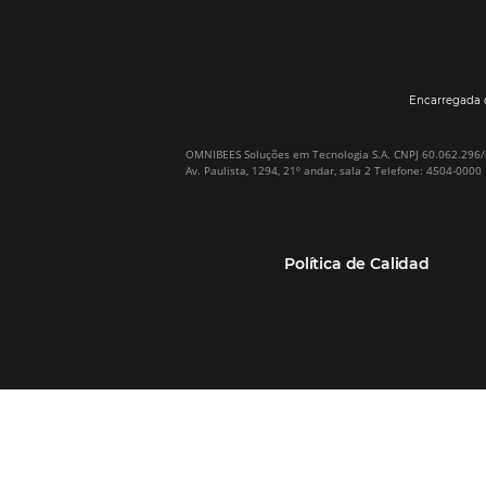
Por qué Omnibees
Soluciones
Sobre Omnibees
Gestor de Canales
Omnibees en numeros
Motor de reservas
Nuestros socios
Central de Reservas
Nuestra Equipo
Sitio Web Responsivo
Casos de Éxito
Bee2Bee–TMC y
(RGPC) – Portugal
Empresas
Bee2Bee–HotéisNet
Inteligencia de Datos
Bee Price–RMS Light