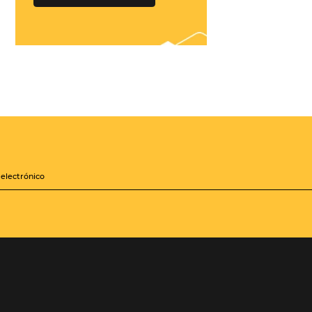
¡Conéctese con
cientos de Tour
Operadores!
Crea paquetes y tarifas
iones
aumentando tu
distribución a +500
Operadores, de forma
zará a
centralizada
les mejoras
sis de la
QUIERO CONECTAR