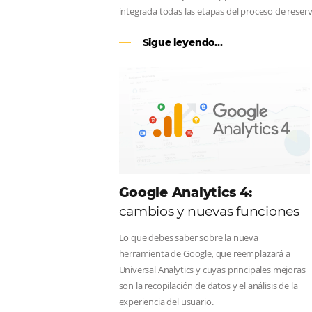
CENTRAL DE RESERV
línea en reservas en lí
Una solución que ayuda a los hoteler
Email, Teléfono y Whatsapp, de una f
integrada todas las etapas del proce
Sigue leyendo...