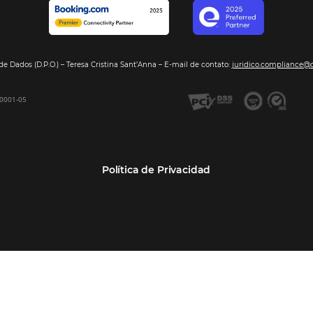
Segmentos
Integraci
Bee2Pay –Pago Seguro
Hoteles
Nuestros so
GDS Sabre, Amadeus
Cadenas Hoteleras
Sea nuestro
Bee Price –Yield Manager
Resorts y Spas
BeeCorp –Extranet
Posadas
BeeCorp –Inteligencia de
Operadores turísticos
Datos
Empresas
BeeCorp –Operadora y
Agencia Corporativa TMCs
Agencia
Agencias de viajes
Bee Corp –TMC y