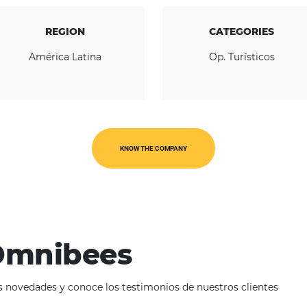
REGION
América Latina
O
KNOW THE COMPANY