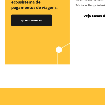
Você conhece o
Bee2Pay Travel
Solution?
A 1a Travel Fintech do
Turismo que auxilia no
as
ecossistema de
e
pagamentos de viagens.
el
QUERO CONHECER
 os