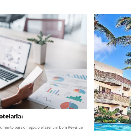
ad
Omnibees
, sigue las novedades y conoce los testimonios de nues