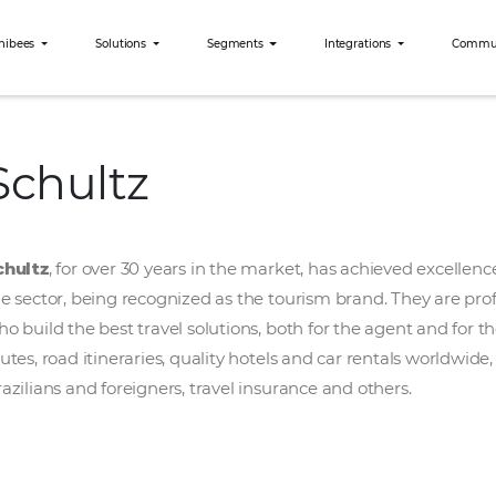
Why Omnibees
Solutions
Segments
Int
Schultz
Schultz
Schultz
, for over 30 years in the market, ha
the sector, being recognized as the tourism b
who build the best travel solutions, both for 
routes, road itineraries, quality hotels and ca
Brazilians and foreigners, travel insurance an