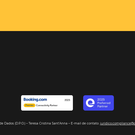
el é o
e com sua
encontrará,