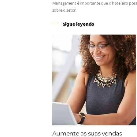
Revenue Management
Para tomar decisões assertivas, qu
Management é importante que o hote
sobre o setor.
Sigue leyendo