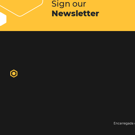
hóspedes. Em geral o website do hot
primeiro contato do futuro hósped
propriedade. É nele que o hóspede 
informações, fotos, vídeos...
Conheça esta solução
Sign our
Newsletter