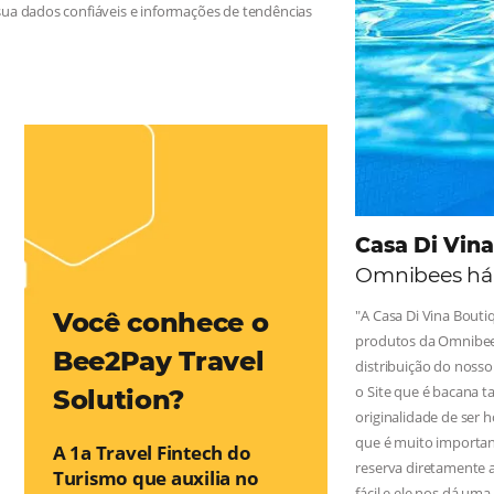
 na Hotelaria:
e tragam crescimento para o negócio e fazer um bom Revenue
leiro possua dados confiáveis e informações de tendências