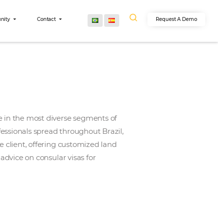
egrations
Community
Contact
s achieved excellence in the most diverse segments of
rand. They are professionals spread throughout Brazi
the agent and for the client, offering customized land
r rentals worldwide, advice on consular visas for
d others.