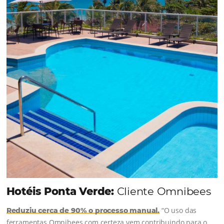
uma reserva. O Le Canton entendeu esse desafio 
junto à equipe da Niara, implementou duas
soluções da Omnibees de forma ágil e eficaz. O
resultado? Um aumento...
Continue lendo...