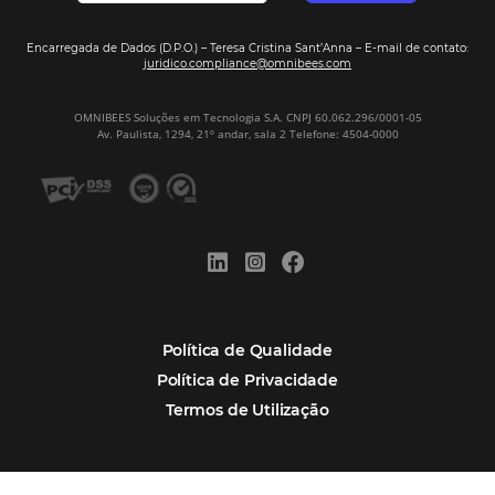
Assine nossa
Newsletter
CADASTRAR
Alternative:
Por que Omnibees
Soluções Omnibees
Segmentos
Integrações
Comunidade