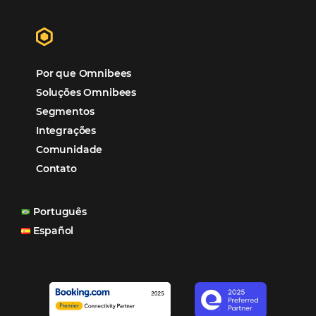
Hotéis Ponta Verde:
Cliente Omni
“O uso d
Reduziu cerca de 90% o processo manual.
ferramentas Omnibees com certeza vem contribuindo p
aumento das reservas, produtividade e rentabilidade, a
reduzir tempo e custos. Contar com a parceria da Omni
garantia de ganhos comerciais e operacionais”
Paula Medeiros – Gerente Comercial
Maceió, AL
Veja mais cases