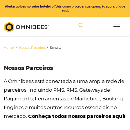
Alerta: golpes no setor hoteleiro!
Veja como proteger sua operação ago
aqui.
Home
>
Nossos Parceiros
>
Schultz
Nossos Parceiros
A Omnibees está conectada a uma ampla r
parceiros, incluindo PMS, RMS, Gateways de
Pagamento, Ferramentas de Marketing, Bo
Engines e muitos outros recursos essenciais