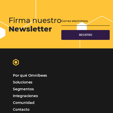
Samoa Beach Resort:
Cliente
Omnibees
“
Esto facilita mucho la operación del día a día,
organizando todos los procesos y campañas de
Otro beneficio es la facilidad de uso por p
promoción.
los equipos de Contenido, Rendimiento, CRM y Ventas. Y
tercer beneficio es la posibilidad de realizar campañas 
múltiples canales”.
Hamilton Mattos – Representante de la agencia H
Ipojuca, PE / Brazil