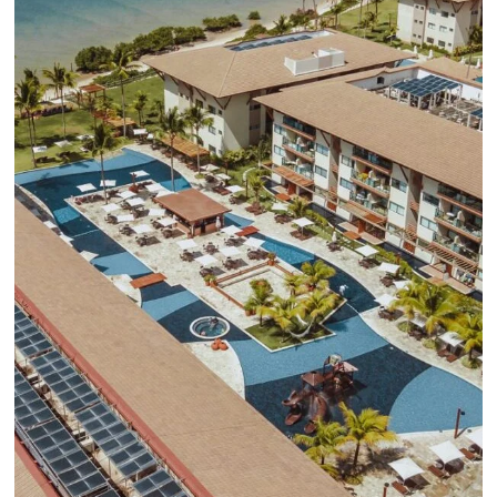
línea en reservas en línea
Una solución que ayuda a los hoteleros a
incrementar la conversión de cotizaciones
recibidas por Email, Teléfono y Whatsapp, de una
forma sencilla y práctica. Permitiendo gestionar 
forma integrada todas las etapas del proceso de
reserva. ¡Encontrarse!
Sigue leyendo...