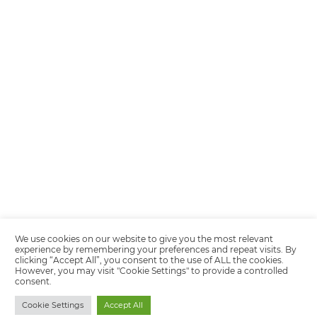
Encarregada de Dados (D.P.O.) – Teresa Cristina Sant’Anna – E-mail de
juridico.compliance@omnibees.com
OMNIBEES Soluções em Tecnologia S.A. CNPJ 60.062.296/0001-0
Av. Paulista, 1294, 21º andar, sala 2 Telefone: 4504-0000
Política de Calidad
Política de Privacidad
Términos y condiciones de uso