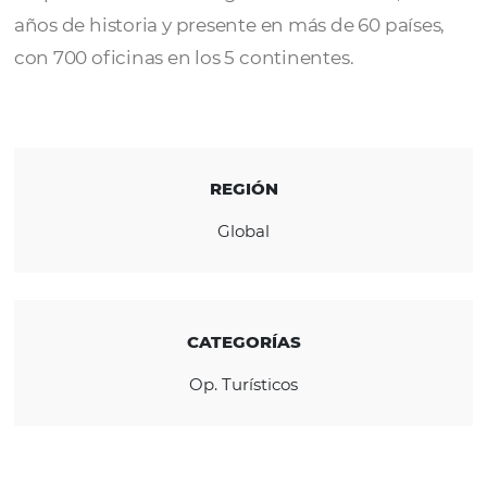
UNIGLOBE
es la red de agencias de viajes
independientes especializadas en el segme
corporativo PYME más grande del mundo, 
años de historia y presente en más de 60 paí
con 700 oficinas en los 5 continentes.
REGIÓN
Global