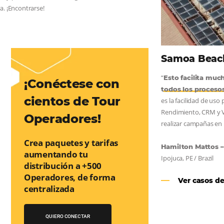
AS:
convierta cotizaciones fuera de
nea
os a incrementar la conversión de cotizaciones recibidas por
orma sencilla y práctica. Permitiendo gestionar de forma
so de reserva. ¡Encontrarse!