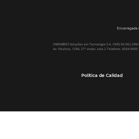
Por qué Omnibees
Soluciones
Sobre Omnibees
Gestor de Canales
Omnibees en numeros
Motor de reservas
Nuestros socios
Central de Reservas
Nuestra Equipo
Sitio Web Responsivo
Casos de Éxito
Bee2Bee–TMC y
(RGPC) – Portugal
Empresas
Bee2Bee–HotéisNet
Inteligencia de Datos
Bee Price–RMS Light