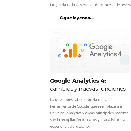
CENTRAL DE RESERV
línea en reservas en lí
Una solución que ayuda a los hoteler
Email, Teléfono y Whatsapp, de una f
integrada todas las etapas del proce
Sigue leyendo...