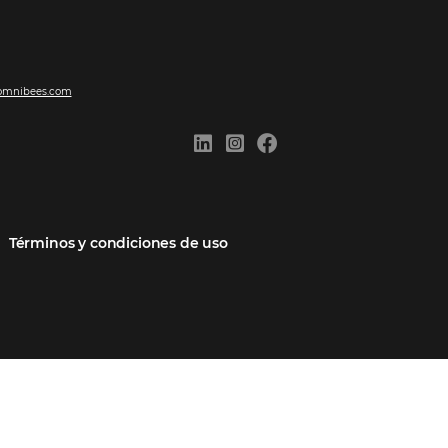
ones
Comunidad
Contacto
cios
Omnibees Academy
Hable con nosotros
 socio
Blog
Quejarse aquí
Casos de Éxito
Carreras