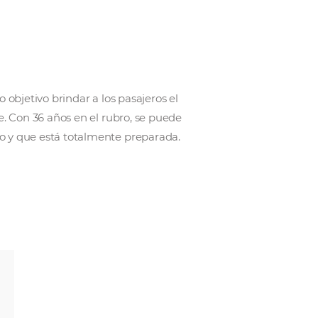
riloche, tiene como objetivo brindar a los pasajeros e
d lo más importante. Con 36 años en el rubro, se pue
ncia en el mercado y que está totalmente preparada