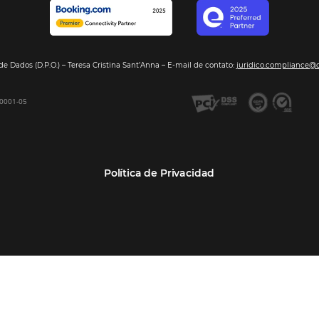
Segmentos
Integraci
Bee2Pay –Pago Seguro
Hoteles
Nuestros so
GDS Sabre, Amadeus
Cadenas Hoteleras
Sea nuestro
Bee Price –Yield Manager
Resorts y Spas
BeeCorp –Extranet
Posadas
BeeCorp –Inteligencia de
Operadores turísticos
Datos
Empresas
BeeCorp –Operadora y
Agencia Corporativa TMCs
Agencia
Agencias de viajes
Bee Corp –TMC y