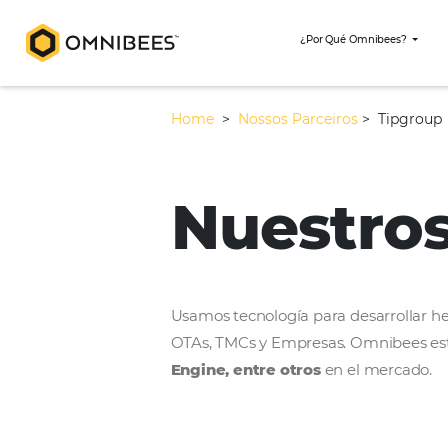
¿Por Qué Omni
Home
>
Nossos Parceiros
>
Nuestr
Usamos tecnología para desar
OTAs, TMCs y Empresas. Omni
Engine, entre otros
en el m