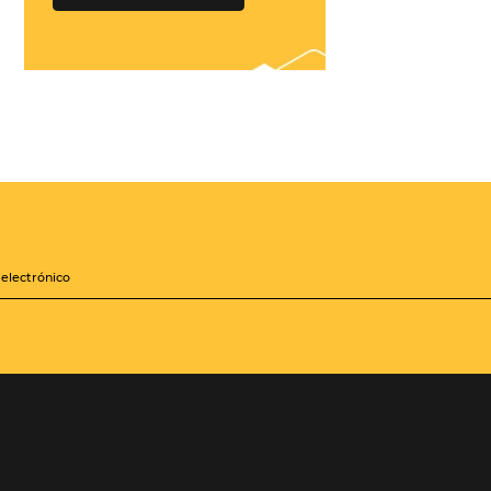
¡Conéctese con
cientos de Tour
Operadores!
Crea paquetes y tarifas
iones
aumentando tu
distribución a +500
Operadores, de forma
zará a
centralizada
les mejoras
sis de la
QUIERO CONECTAR