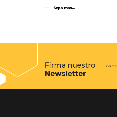
Google Analytics 4:
cambios y nuevas func
Lo que debes saber sobre la nueva
herramienta de Google, que reempla
Universal Analytics y cuyas principa
son la recopilación de datos y el análi
experiencia del usuario.
Sepa mas...