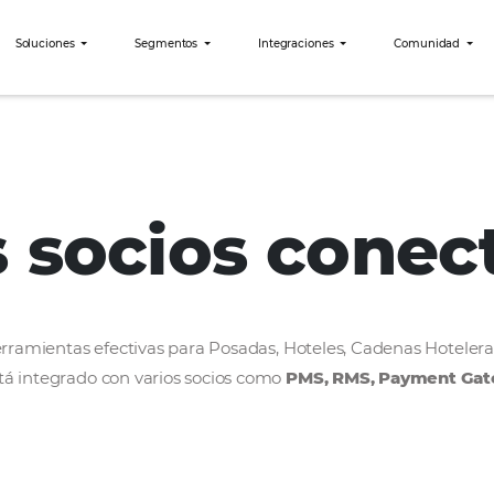
bees?
Soluciones
Segmentos
Integraciones
Tipgroup
os socios c
rollar herramientas efectivas para Posadas, Hoteles
bees está integrado con varios socios como
PMS, R
ercado.