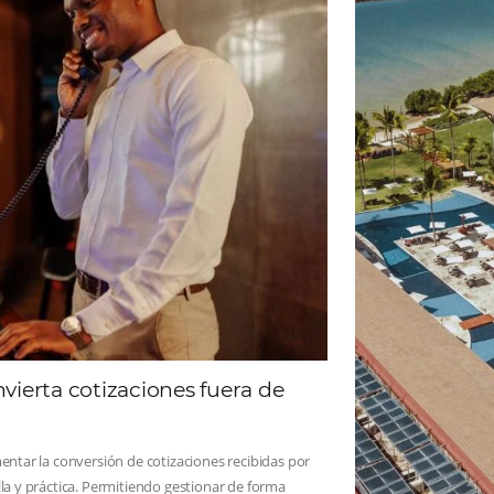
ad
Omnibees
 sigue las novedades y conoce los testimonios de nuest