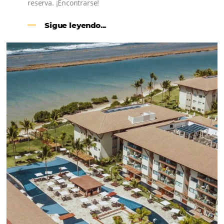
CENTRAL DE RESERVAS:
convierta cotizaciones fuera de
línea en reservas en línea
Una solución que ayuda a los hoteleros a
incrementar la conversión de cotizaciones
recibidas por Email, Teléfono y Whatsapp, de una
forma sencilla y práctica. Permitiendo gestionar 
forma integrada todas las etapas del proceso de
reserva. ¡Encontrarse!