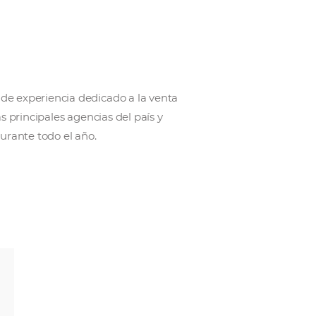
con más de 25 años de experiencia dedicado a la vent
n en conjunto con las principales agencias del país y
a por todo Chile durante todo el año.