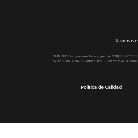
Por qué Omnibees
Soluciones
Sobre Omnibees
Gestor de Canales
Omnibees en numeros
Motor de reservas
Nuestros socios
Central de Reservas
Nuestra Equipo
Sitio Web Responsivo
Casos de Éxito
Bee2Bee–TMC y
(RGPC) – Portugal
Empresas
Bee2Bee–HotéisNet
Inteligencia de Datos