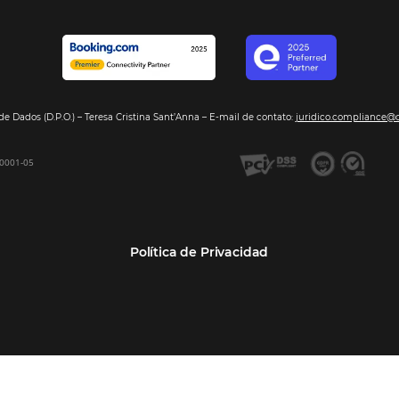
Segmentos
Integraci
Bee2Pay –Pago Seguro
Hoteles
Nuestros so
GDS Sabre, Amadeus
Cadenas Hoteleras
Sea nuestro
Bee Price –Yield Manager
Resorts y Spas
BeeCorp –Extranet
Posadas
BeeCorp –Inteligencia de
Operadores turísticos
Datos
Empresas
BeeCorp –Operadora y
Agencia Corporativa TMCs
Agencia
Agencias de viajes