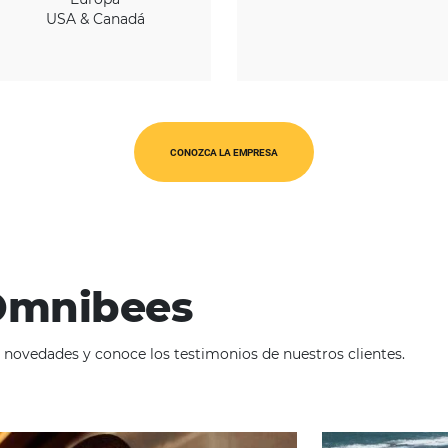
REGIÓN
América Latina
O
Europa
USA & Canadá
CONOZCA LA EMPRESA