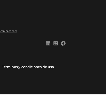
ones
Comunidad
Contacto
cios
Omnibees Academy
Hable con nosotros
 socio
Blog
Quejarse aquí
Casos de Éxito
Carreras