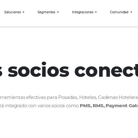
bees?
Soluciones
Segmentos
Integraciones
Via Club
os socios c
rollar herramientas efectivas para Posadas, Hoteles
bees está integrado con varios socios como
PMS, R
ercado.