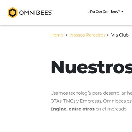
¿Por Qué Omni
Home
>
Nossos Parceiros
>
Nuestr
Usamos tecnología para desar
OTAs, TMCs y Empresas. Omni
Engine, entre otros
en el m