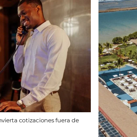
ad
Omnibees
 sigue las novedades y conoce los testimonios de nuest