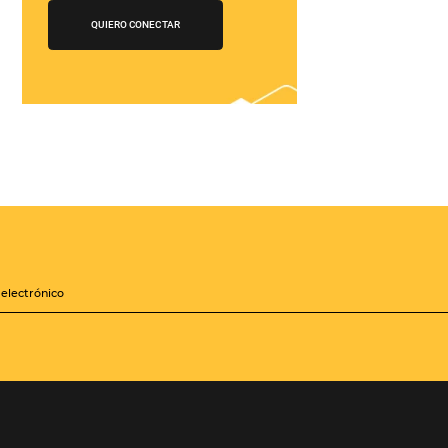
¡Conéctese con
cientos de Tour
Operadores!
Crea paquetes y tarifas
iones
aumentando tu
distribución a +500
Operadores, de forma
zará a
centralizada
les mejoras
sis de la
QUIERO CONECTAR