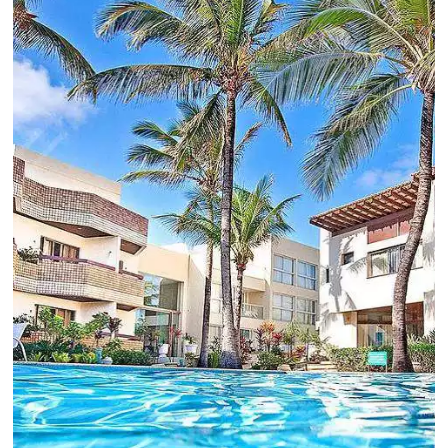
Revenue Management na
Hotelaria:
Para tomar decisões assertivas, que tragam
crescimento para o negócio e fazer um bom
Revenue Management é importante que o
hoteleiro possua dados confiáveis e informações
de tendências sobre o setor.
Sigue leyendo