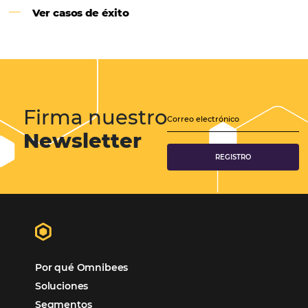
Samoa Beach Resort:
Cliente
Omnibees
“
Esto facilita mucho la operación del día a día,
organizando todos los procesos y campañas de
Otro beneficio es la facilidad de uso por p
promoción.
los equipos de Contenido, Rendimiento, CRM y Ventas. Y
tercer beneficio es la posibilidad de realizar campañas 
múltiples canales”.