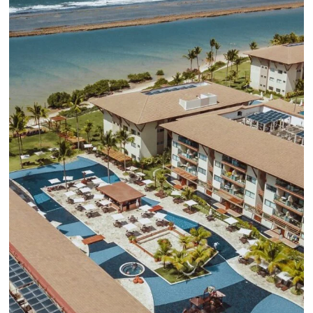
CENTRAL DE RESERVAS:
convierta cotizaciones fuera de
línea en reservas en línea
Una solución que ayuda a los hoteleros a
incrementar la conversión de cotizaciones
recibidas por Email, Teléfono y Whatsapp, de una
forma sencilla y práctica. Permitiendo gestionar 
forma integrada todas las etapas del proceso de
reserva. ¡Encontrarse!
Sigue leyendo...