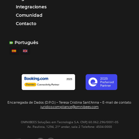
Hamilton Mattos – Representante de la agencia H
Ipojuca, PE / Brazil
Ver casos de éxito
Firma nuestro
Newsletter
REGISTRO
Alternative: