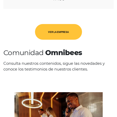
REGIÓN
América Latina
CATEGORÍAS
TMC's
VER LA EMPRESA