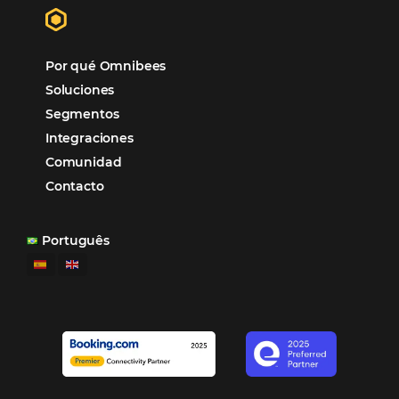
“
Esto facilita mucho la operación del día a día,
organizando todos los procesos y campañas de
Otro beneficio es la facilidad de uso por p
promoción.
los equipos de Contenido, Rendimiento, CRM y Ventas. Y
tercer beneficio es la posibilidad de realizar campañas 
múltiples canales”.
Hamilton Mattos – Representante de la agencia H
Ipojuca, PE / Brazil
Ver casos de éxito