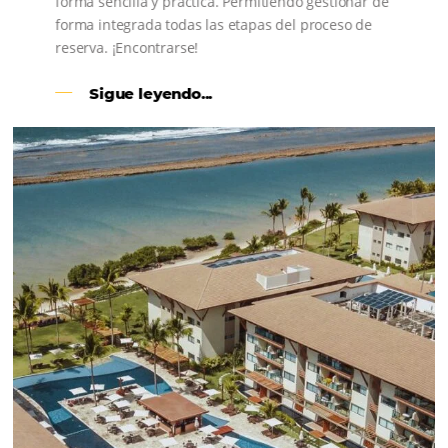
CENTRAL DE RESERVAS:
convierta cotizaciones fuera de
línea en reservas en línea
Una solución que ayuda a los hoteleros a
incrementar la conversión de cotizaciones
recibidas por Email, Teléfono y Whatsapp, de una
forma sencilla y práctica. Permitiendo gestionar 
forma integrada todas las etapas del proceso de