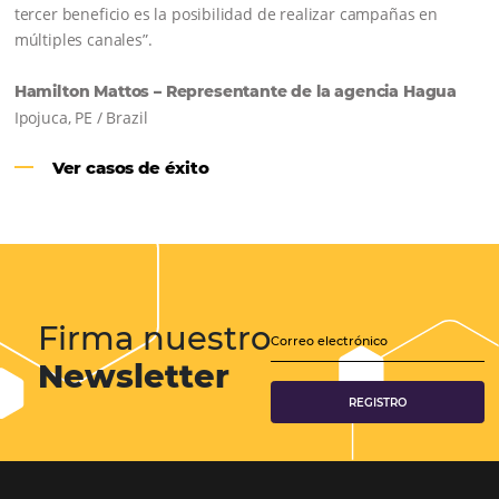
Samoa Beach Resort:
Cliente
Omnibees