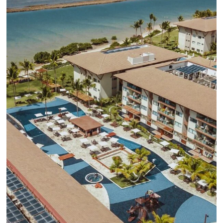
CENTRAL DE RESERVAS:
convierta cotizaciones fuera de
línea en reservas en línea
Una solución que ayuda a los hoteleros a
incrementar la conversión de cotizaciones
recibidas por Email, Teléfono y Whatsapp, de una
forma sencilla y práctica. Permitiendo gestionar 
forma integrada todas las etapas del proceso de
reserva. ¡Encontrarse!
Sigue leyendo...