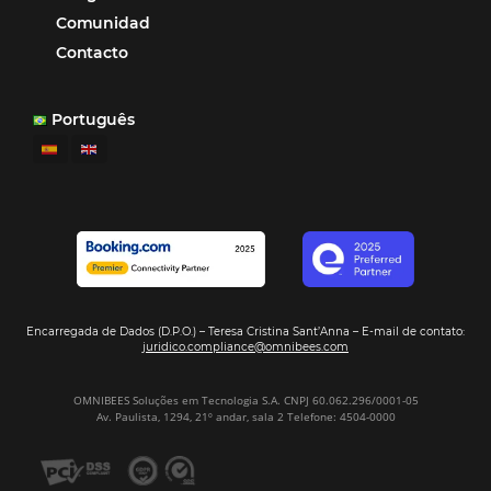
Hamilton Mattos – Representante de la agencia H
Ipojuca, PE / Brazil
Ver casos de éxito
Firma nuestro
Newsletter
REGISTRO
Alternative: