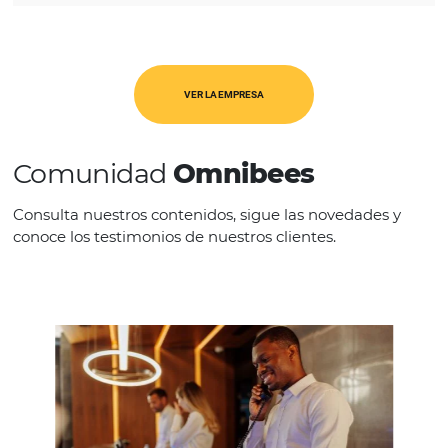
Intelligence (BI).
REGIÓN
América Latina
VER LA EMPRESA
Comunidad
Omnibees