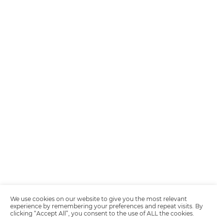
Encarregada de Dados (D.P.O.) – Teresa Cristina Sant’Anna – E-mail de
juridico.compliance@omnibees.com
OMNIBEES Soluções em Tecnologia S.A. CNPJ 60.062.296/0001-0
Av. Paulista, 1294, 21º andar, sala 2 Telefone: 4504-0000
Política de Calidad
Política de Privacidad