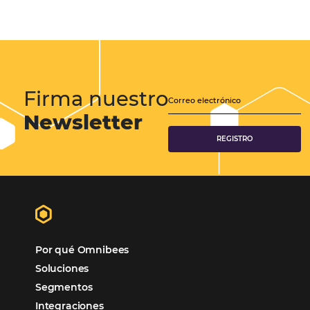
Samoa Beach Resort:
Cliente
Omnibees
“
Esto facilita mucho la operación del día a día,
organizando todos los procesos y campañas de
Otro beneficio es la facilidad de uso por p
promoción.
los equipos de Contenido, Rendimiento, CRM y Ventas. Y
tercer beneficio es la posibilidad de realizar campañas 
múltiples canales”.