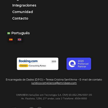
Hamilton Mattos – Representante de la agencia H
Ipojuca, PE / Brazil
Ver casos de éxito
Firma nuestro
Newsletter
REGISTRO
Alternative: