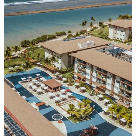
CENTRAL DE RESERVAS:
convierta cotizaciones fuera de
línea en reservas en línea
Una solución que ayuda a los hoteleros a
incrementar la conversión de cotizaciones
recibidas por Email, Teléfono y Whatsapp, de una
forma sencilla y práctica. Permitiendo gestionar 
forma integrada todas las etapas del proceso de
reserva. ¡Encontrarse!
Sigue leyendo...