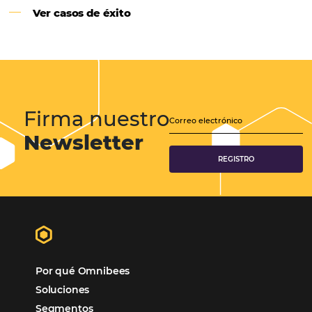
Samoa Beach Resort:
Cliente
Omnibees
“
Esto facilita mucho la operación del día a día,
organizando todos los procesos y campañas de
Otro beneficio es la facilidad de uso por p
promoción.
los equipos de Contenido, Rendimiento, CRM y Ventas. Y
tercer beneficio es la posibilidad de realizar campañas 
múltiples canales”.