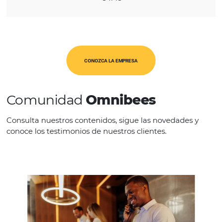
REGIÓN
América Latina
CATEGORÍAS
OTA's
CONOZCA LA EMPRESA