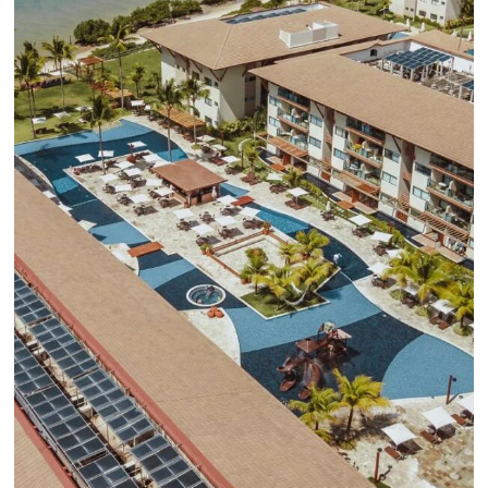
Sepa mas...
¡Conéctese con cientos 
Tour Operadores!
Crea paquetes y tarifas aumentando 
distribución a +500 Operadores, de
forma centralizada
QUIERO CONECTAR