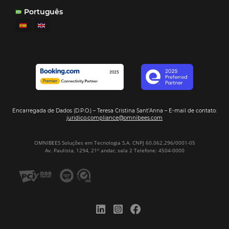
múltiples canales”.
Hamilton Mattos – Representante de la agencia H
Ipojuca, PE / Brazil
Ver casos de éxito
Firma nuestro
Newsletter
REGISTRO
Alternative: