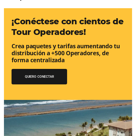
Google Analytics 4:
cambios y nue
funciones
Lo que debes saber sobre la nueva herramienta de Goo
reemplazará a Universal Analytics y cuyas principales m
son la recopilación de datos y el análisis de la experienc
usuario.