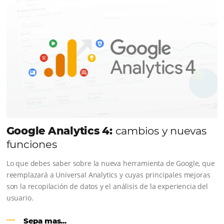
CENTRAL DE RESERVAS:
conviert
cotizaciones fuera de línea en reser
en línea
Una solución que ayuda a los hoteleros a incrementar l
conversión de cotizaciones recibidas por Email, Teléfono
Whatsapp, de una forma sencilla y práctica. Permitiend
gestionar de forma integrada todas las etapas del proc
reserva. ¡Encontrarse!
Sigue leyendo...