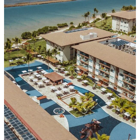
CENTRAL DE RESERVAS:
convierta cotizaciones fuera de
línea en reservas en línea
Una solución que ayuda a los hoteleros a
incrementar la conversión de cotizaciones
recibidas por Email, Teléfono y Whatsapp, de una
forma sencilla y práctica. Permitiendo gestionar 
forma integrada todas las etapas del proceso de
reserva. ¡Encontrarse!
Sigue leyendo...