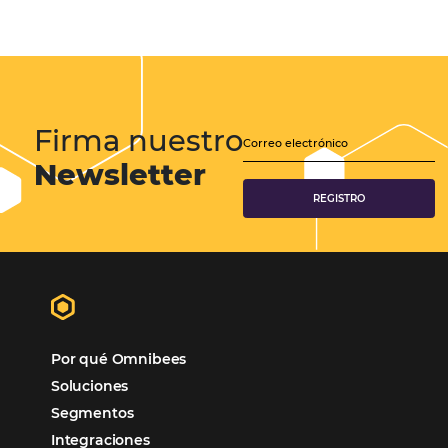
Samoa Beach Resort:
Cliente
Omnibees
“
Esto facilita mucho la operación del día a día,
organizando todos los procesos y campañas de
Otro beneficio es la facilidad de uso por p
promoción.
los equipos de Contenido, Rendimiento, CRM y Ventas. Y
tercer beneficio es la posibilidad de realizar campañas 
múltiples canales”.