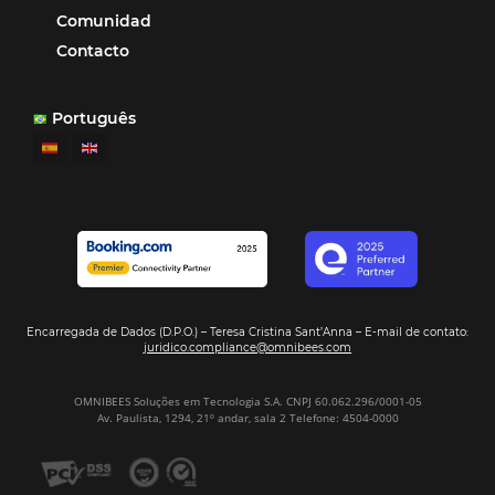
Hamilton Mattos – Representante de la agencia H
Ipojuca, PE / Brazil
Ver casos de éxito
Firma nuestro
Newsletter
REGISTRO
Alternative: