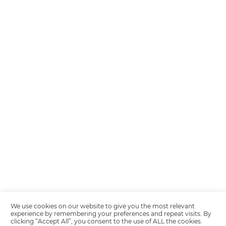
Encarregada de Dados (D.P.O.) – Teresa Cristina Sant’Anna – E-mail de
juridico.compliance@omnibees.com
OMNIBEES Soluções em Tecnologia S.A. CNPJ 60.062.296/0001-0
Av. Paulista, 1294, 21º andar, sala 2 Telefone: 4504-0000
Política de Calidad
Política de Privacidad