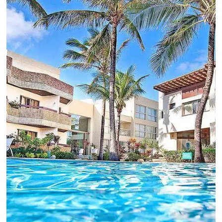
Hotelaria:
Para tomar decisões assertivas, que tragam
crescimento para o negócio e fazer um bom
Revenue Management é importante que o
hoteleiro possua dados confiáveis e informações
de tendências sobre o setor.
Sigue leyendo