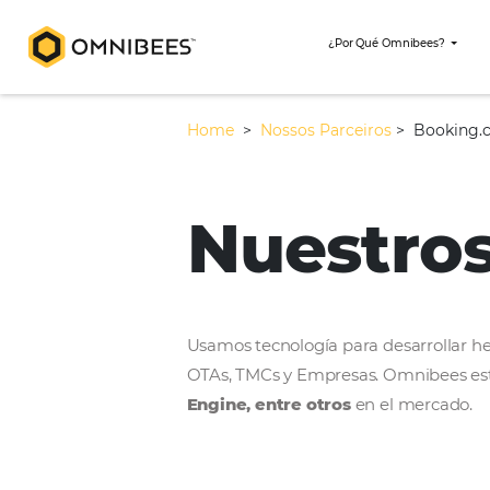
¿Por Qué Omni
Home
>
Nossos Parceiros
>
Nuestr
Usamos tecnología para desar
OTAs, TMCs y Empresas. Omni
Engine, entre otros
en el m