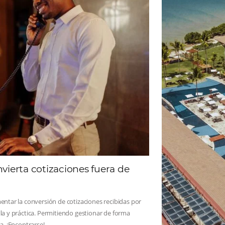
ad
Omnibees
 sigue las novedades y conoce los testimonios de nuest