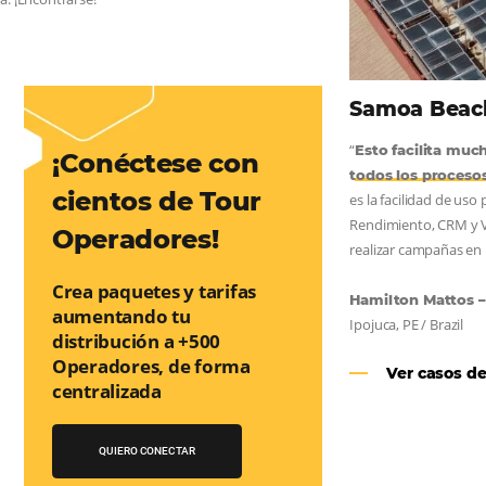
AS:
convierta cotizaciones fuera de
nea
os a incrementar la conversión de cotizaciones recibidas por
orma sencilla y práctica. Permitiendo gestionar de forma
so de reserva. ¡Encontrarse!