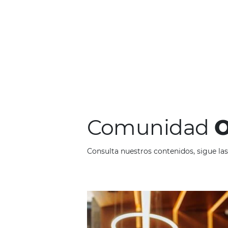
Característi
Es una empresa global;
Ha estado activo duran