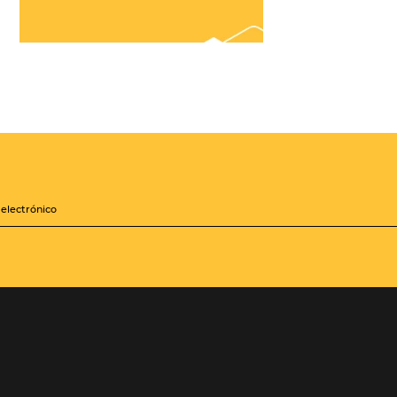
¡Conéctese con
cientos de Tour
Operadores!
Crea paquetes y tarifas
iones
aumentando tu
distribución a +500
Operadores, de forma
zará a
centralizada
les mejoras
sis de la
QUIERO CONECTAR