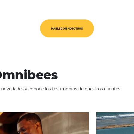
cas
Deta
Ofrece
te más de 20 años.
territ
Cada d
plataf
HABLE CON NOSOTROS