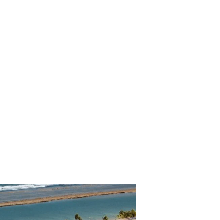
lhes
 más de 28,9 millones de anuncios en 229 países y
orios de todo el mundo;
ía se reservan alrededor de 1,5 millones de noches en l
orma.