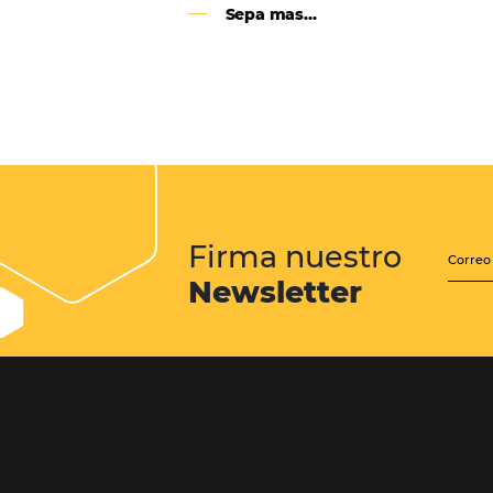
Google Analytics 4:
cambios y nuevas func
Lo que debes saber sobre la nueva
herramienta de Google, que reempla
Universal Analytics y cuyas principa
son la recopilación de datos y el análi
experiencia del usuario.