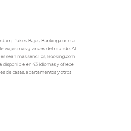
n 1996 en Ámsterdam, Países Bajos, Booking.com 
ercio electrónico de viajes más grandes del mundo. 
udan a que los viajes sean más sencillos, Booking.c
as imperdibles. Está disponible en 43 idiomas y ofrec
s más de 6,2 millones de casas, apartamentos y otros