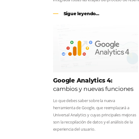
CENTRAL DE RESERV
línea en reservas en lí
Una solución que ayuda a los hoteler
Email, Teléfono y Whatsapp, de una f
integrada todas las etapas del proce
Sigue leyendo...