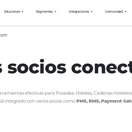
bees?
Soluciones
Segmentos
Integraciones
Booking.com
os socios c
rollar herramientas efectivas para Posadas, Hoteles
bees está integrado con varios socios como
PMS, R
ercado.