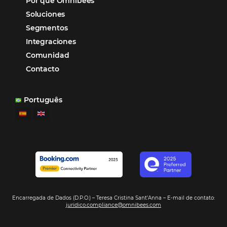
los equipos de Contenido, Rendimiento, CRM y Ventas. Y
tercer beneficio es la posibilidad de realizar campañas 
múltiples canales”.
Hamilton Mattos – Representante de la agencia H
Ipojuca, PE / Brazil
Ver casos de éxito
Firma nuestro
Newsletter
REGISTRO