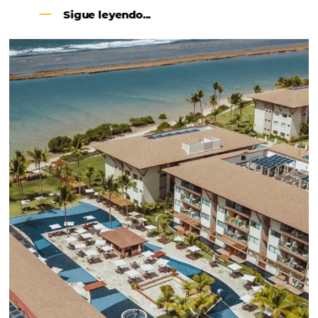
CENTRAL DE RESERVAS:
convierta cotizaciones fuera de
línea en reservas en línea
Una solución que ayuda a los hoteleros a
incrementar la conversión de cotizaciones
recibidas por Email, Teléfono y Whatsapp, de una
forma sencilla y práctica. Permitiendo gestionar 
forma integrada todas las etapas del proceso de
reserva. ¡Encontrarse!
Sigue leyendo...