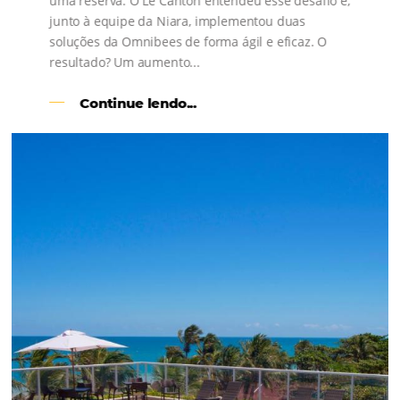
s
l
Como o Le Canton
Aumentou
em 1.000% Suas Vendas
na
Black Friday
Em datas estratégicas como a Black Friday, cada
dia conta — e cada clique pode se transformar e
uma reserva. O Le Canton entendeu esse desafio 
junto à equipe da Niara, implementou duas