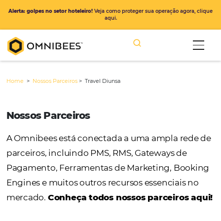
Alerta: golpes no setor hoteleiro!
Veja como proteger sua operação ago
aqui.
Home
>
Nossos Parceiros
>
Travel Diunsa
Nossos Parceiros
A Omnibees está conectada a uma ampla r
parceiros, incluindo PMS, RMS, Gateways de
Pagamento, Ferramentas de Marketing, Bo
Engines e muitos outros recursos essenciais