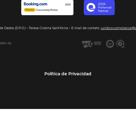
Segmentos
Integraci
Bee2Pay –Pago Seguro
Hoteles
Nuestros so
GDS Sabre, Amadeus
Cadenas Hoteleras
Sea nuestro
Bee Price –Yield Manager
Resorts y Spas
BeeCorp –Extranet
Posadas
BeeCorp –Inteligencia de
Operadores turísticos
Datos
Empresas
BeeCorp –Operadora y
Agencia Corporativa TMCs
Agencia
Agencias de viajes
Bee Corp –TMC y