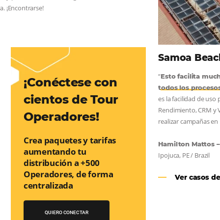
AS:
convierta cotizaciones fuera de
nea
os a incrementar la conversión de cotizaciones recibidas por
orma sencilla y práctica. Permitiendo gestionar de forma
so de reserva. ¡Encontrarse!