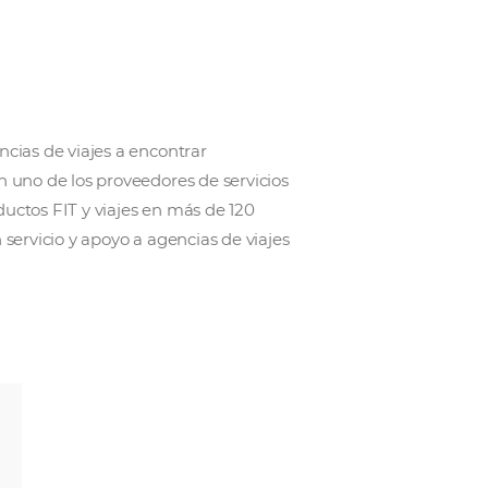
e ayudar a las agencias de viajes a encontrar
e han convertido en uno de los proveedores de servic
a, ofreciendo productos FIT y viajes en más de 120
viajes que prestan servicio y apoyo a agencias de via