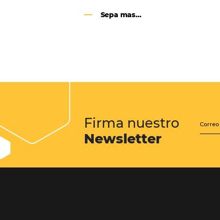
Google Analytics 4:
cambios y nuevas func
Lo que debes saber sobre la nueva
herramienta de Google, que reempla
Universal Analytics y cuyas principa
son la recopilación de datos y el análi
experiencia del usuario.
Sepa mas...