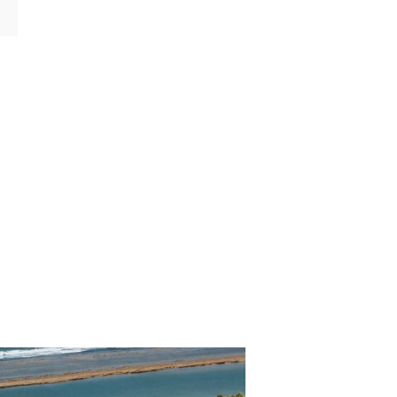
CATEGORÍAS
WholeSalers