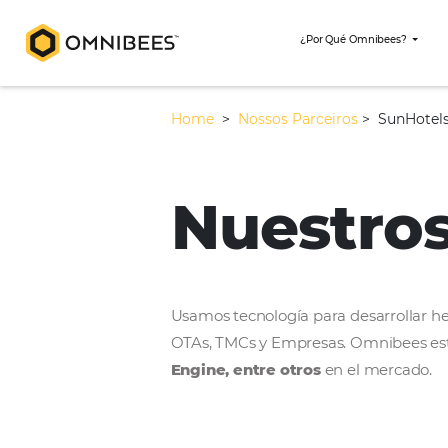
¿Por Qué Omni
Home
>
Nossos Parceiros
>
Nuestr
Usamos tecnología para desar
OTAs, TMCs y Empresas. Omni
Engine, entre otros
en el m