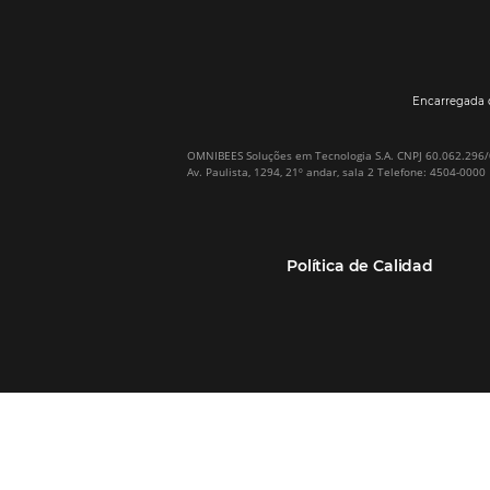
Por qué Omnibees
Soluciones
Sobre Omnibees
Gestor de Canales
Omnibees en numeros
Motor de reservas
Nuestros socios
Central de Reservas
Nuestra Equipo
Sitio Web Responsivo
Casos de Éxito
Bee2Bee–TMC y
(RGPC) – Portugal
Empresas
Bee2Bee–HotéisNet
Inteligencia de Datos
Bee Price–RMS Light