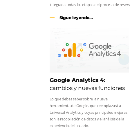
CENTRAL DE RESERV
línea en reservas en lí
Una solución que ayuda a los hoteler
Email, Teléfono y Whatsapp, de una f
integrada todas las etapas del proce
Sigue leyendo...