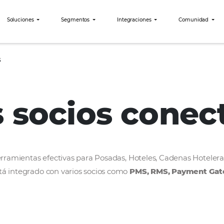
bees?
Soluciones
Segmentos
Integraciones
SunHotels
os socios c
rollar herramientas efectivas para Posadas, Hoteles
bees está integrado con varios socios como
PMS, R
ercado.