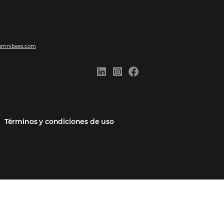
ones
Comunidad
Contacto
cios
Omnibees Academy
Hable con nosotros
 socio
Blog
Quejarse aquí
Casos de Éxito
Carreras