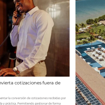
ad
Omnibees
 sigue las novedades y conoce los testimonios de nuest