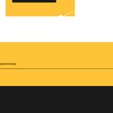
¡Conéctese con
cientos de Tour
Operadores!
Crea paquetes y tarifas
iones
aumentando tu
distribución a +500
Operadores, de forma
zará a
centralizada
les mejoras
sis de la
QUIERO CONECTAR