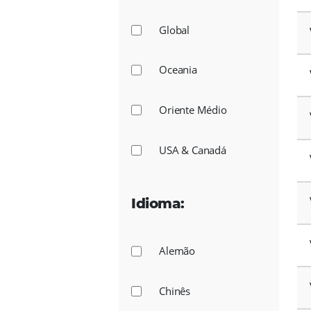
África
América Central
América Latina
Ásia-Pacifico
Europa
Global
Oceania