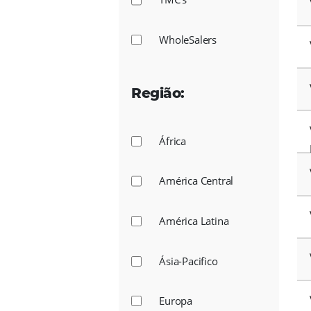
OTA's
PMS
RMS
TMC's
WholeSalers
Região: