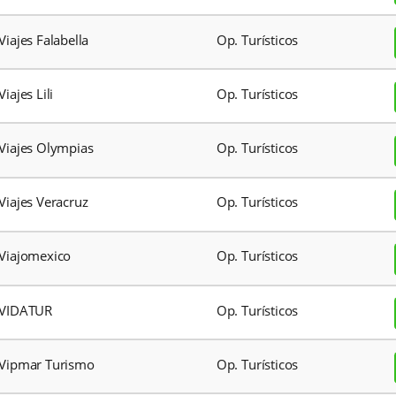
Viajar Por Colombia y El
Op. Turíst
Mundo
ViajarBarato
Op. Turíst
Viajes Chapinero L’alianxa
Op. Turíst
Viajes COVAMEX
Op. Turíst
Viajes Exito
Op. Turíst
Viajes Falabella
Op. Turíst
Viajes Lili
Op. Turíst