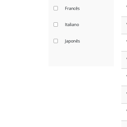
Oriente Médio
USA & Canadá
Idioma:
Alemão
Chinês
Francês