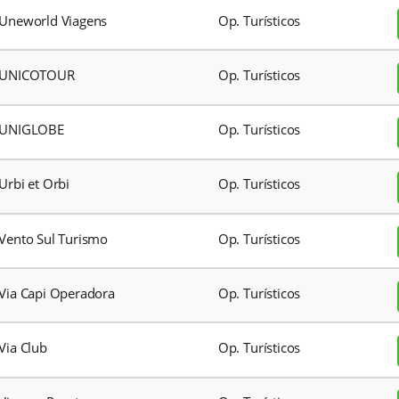
Nombre
Tipo
Tyller
Op. Turíst
UltraGo
Op. Turíst
Uneworld Viagens
Op. Turíst
UNICOTOUR
Op. Turíst
UNIGLOBE
Op. Turíst
Urbi et Orbi
Op. Turíst