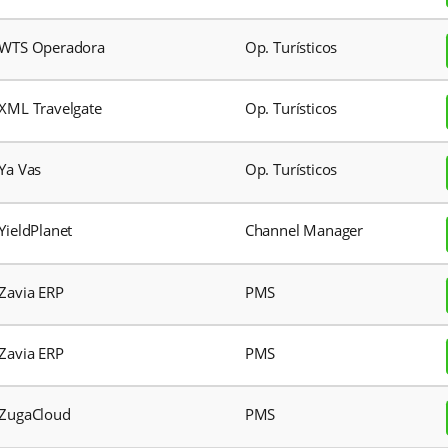
Wavyssa
RMS
Webtrip
Op. Turíst
Welcome Trips
Op. Turíst
WEM Brasil Operadora
Op. Turíst
West Central Operadora
Op. Turíst
Wooba
Op. Turíst