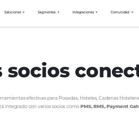
bees?
Soluciones
Segmentos
Integraciones
os socios c
rollar herramientas efectivas para Posadas, Hoteles
bees está integrado con varios socios como
PMS, R
ercado.