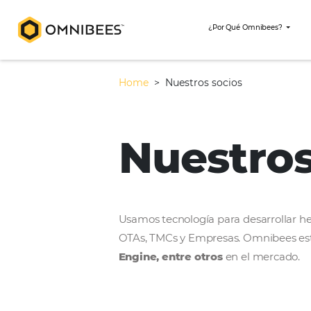
¿Por Qué Omni
Home
>
Nuestros socios
Nuestr
Usamos tecnología para desar
OTAs, TMCs y Empresas. Omni
Engine, entre otros
en el m