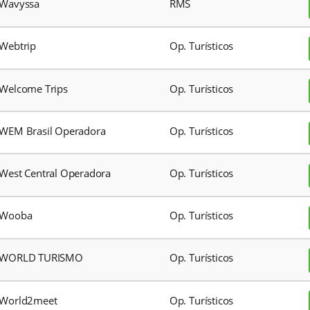
VIVA ENJOY
Op. Turíst
VM Mayorista de Viajes
Op. Turíst
VOA Hotéis
PMS
Voe Viagens
Op. Turíst
Vojitour Group
GDS
VTO
Op. Turíst