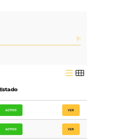
egrados:
Socio
Estado