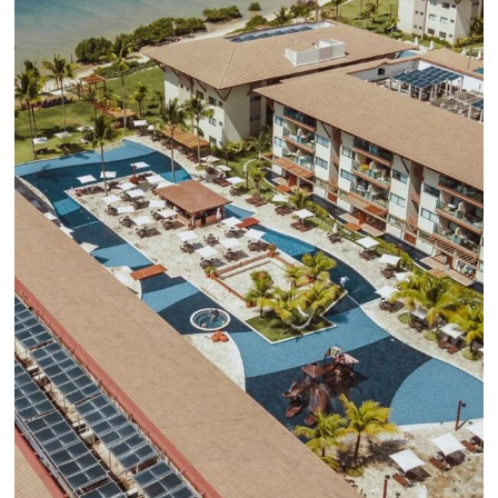
línea en reservas en línea
Una solución que ayuda a los hoteleros a
incrementar la conversión de cotizaciones
recibidas por Email, Teléfono y Whatsapp, de una
forma sencilla y práctica. Permitiendo gestionar 
forma integrada todas las etapas del proceso de
reserva. ¡Encontrarse!
Sigue leyendo...