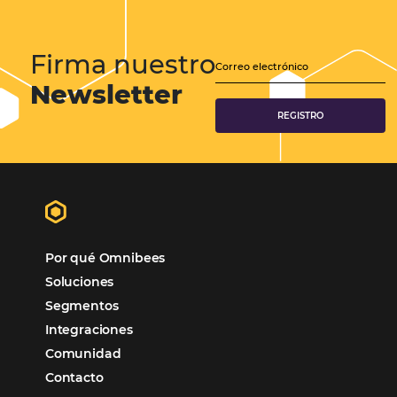
Samoa Beach Resort:
Cliente
Omnibees
“
Esto facilita mucho la operación del día a día,
organizando todos los procesos y campañas de
Otro beneficio es la facilidad de uso por p
promoción.
los equipos de Contenido, Rendimiento, CRM y Ventas. Y
tercer beneficio es la posibilidad de realizar campañas 
múltiples canales”.
Hamilton Mattos – Representante de la agencia H
Ipojuca, PE / Brazil