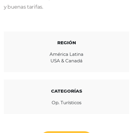
Viajes Lili
es una agencia de viajes cataloga
como una de las 10 mejores de México. Ofre
servicios turísticos, cuenta con clientes sati
y buenas tarifas.
REGIÓN
América Latina
USA & Canadá