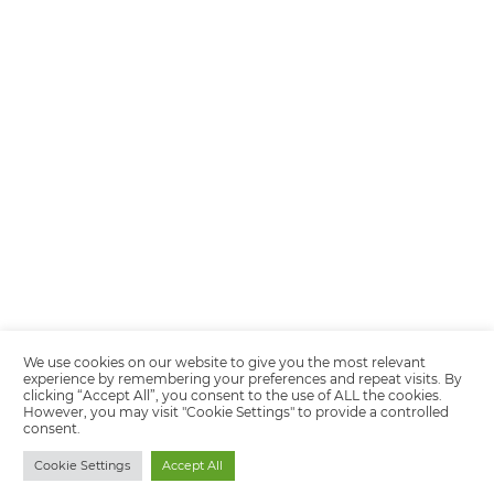
Encarregada de Dados (D.P.O.) – Teresa Cristina Sant’Anna – E-mail de
juridico.compliance@omnibees.com
OMNIBEES Soluções em Tecnologia S.A. CNPJ 60.062.296/0001-0
Av. Paulista, 1294, 21º andar, sala 2 Telefone: 4504-0000
Política de Calidad
Política de Privacidad
Términos y condiciones de uso