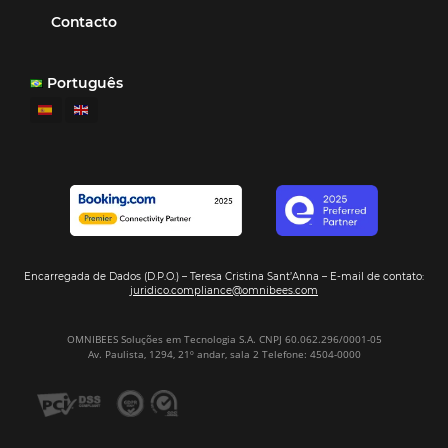
Otro beneficio es la facilidad de uso por p
promoción.
los equipos de Contenido, Rendimiento, CRM y Ventas. Y
tercer beneficio es la posibilidad de realizar campañas 
múltiples canales”.
Hamilton Mattos – Representante de la agencia H
Ipojuca, PE / Brazil
Ver casos de éxito
Firma nuestro
Newsletter