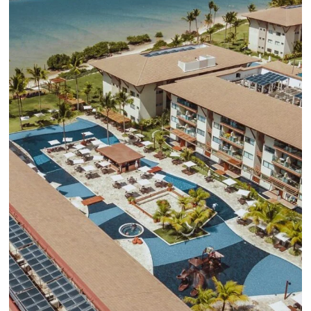
son la recopilación de datos y el análisis de la experienc
usuario.
Sepa mas...
¡Conéctese con cientos 
Tour Operadores!
Crea paquetes y tarifas aumentando 
distribución a +500 Operadores, de
forma centralizada
QUIERO CONECTAR