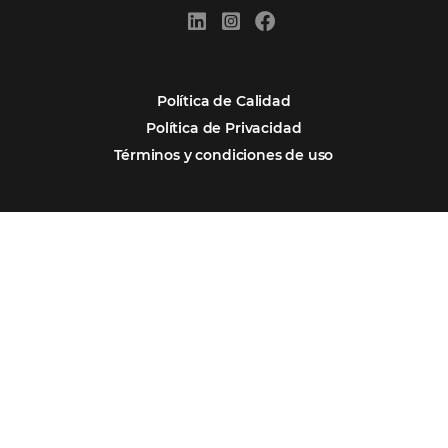
REGISTRO
Alternative:
Por qué Omnibees
Soluciones
Segmentos
Integraciones
Comunidad
Contacto
Português