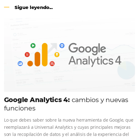
CENTRAL DE RESERVAS:
conviert
cotizaciones fuera de línea en reser
en línea
Una solución que ayuda a los hoteleros a incrementar l
conversión de cotizaciones recibidas por Email, Teléfono
Whatsapp, de una forma sencilla y práctica. Permitiend
gestionar de forma integrada todas las etapas del proc
reserva. ¡Encontrarse!
Sigue leyendo...