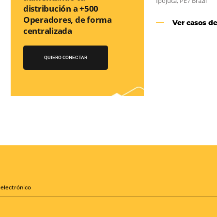
orma sencilla y práctica. Permitiendo gestionar de forma
so de reserva. ¡Encontrarse!
¡Conéctese con
cientos de Tour
Operadores!
Crea paquetes y tarifas
iones
aumentando tu
distribución a +500
Operadores, de forma