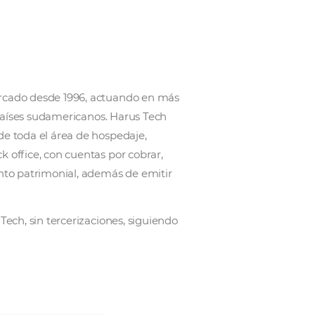
 que está en el mercado desde 1996, actuando en m
 Brasil y en varios países sudamericanos. Harus Tech
 Cloud, que atiende toda el área de hospedaje,
con su propio back office, con cuentas por cobrar,
entos y mantenimiento patrimonial, además de emitir
namente por Harus Tech, sin tercerizaciones, siguiend