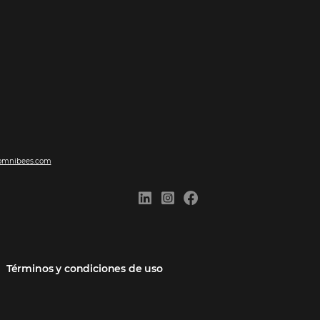
ones
Comunidad
Contacto
cios
Omnibees Academy
Hable con nosotros
 socio
Blog
Quejarse aquí
Casos de Éxito
Carreras