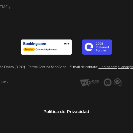
Alternative:
Segmentos
Integraci
Bee2Pay –Pago Seguro
Hoteles
Nuestros so
GDS Sabre, Amadeus
Cadenas Hoteleras
Sea nuestro
Bee Price –Yield Manager
Resorts y Spas
BeeCorp –Extranet
Posadas
BeeCorp –Inteligencia de
Operadores turísticos