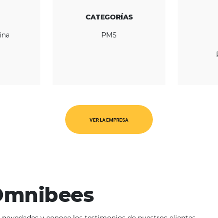
los ya conocidos estándares de excelencia y c
REGIÓN
CATEGORÍAS
érica Latina
PMS
VER LA EMPRESA