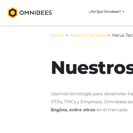
¿Por Qué Omni
Home
>
Nossos Parceiros
>
Nuestr
Usamos tecnología para desar
OTAs, TMCs y Empresas. Omni
Engine, entre otros
en el m