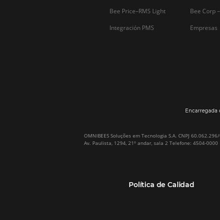
Por qué Omnibees
Soluciones
Sobre Omnibees
Gestor de Canales
Omnibees en numeros
Motor de reservas
Nuestros socios
Central de Reservas
Nuestra Equipo
Sitio Web Responsivo
Casos de Éxito
Bee2Bee–TMC y