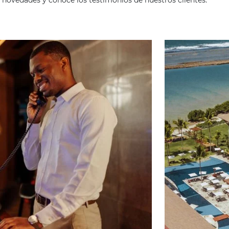
ad
Omnibees
 sigue las novedades y conoce los testimonios de nuest