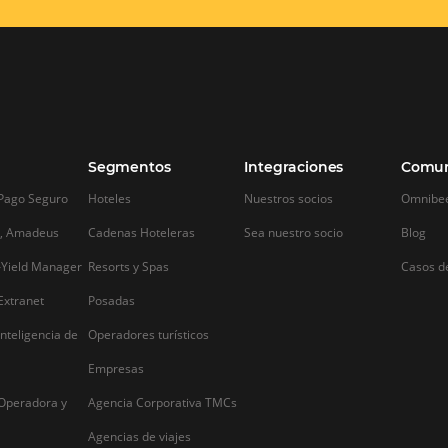
zará a
centralizada
les mejoras
sis de la
QUIERO CONECTAR