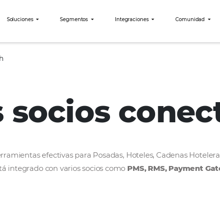
bees?
Soluciones
Segmentos
Integraciones
Harus Tech
os socios c
rollar herramientas efectivas para Posadas, Hoteles
bees está integrado con varios socios como
PMS, R
ercado.