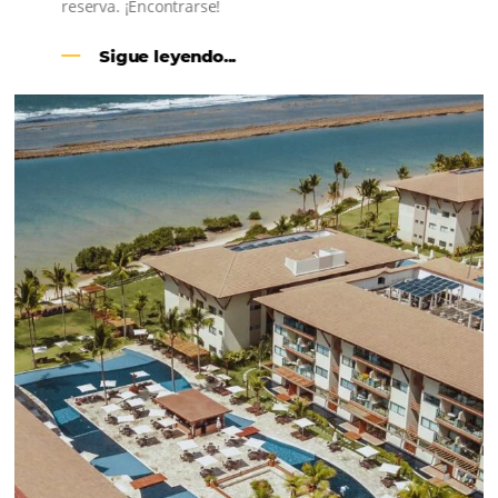
CENTRAL DE RESERVAS:
convierta cotizaciones fuera de
línea en reservas en línea
Una solución que ayuda a los hoteleros a
incrementar la conversión de cotizaciones
recibidas por Email, Teléfono y Whatsapp, de una
forma sencilla y práctica. Permitiendo gestionar 
forma integrada todas las etapas del proceso de
reserva. ¡Encontrarse!