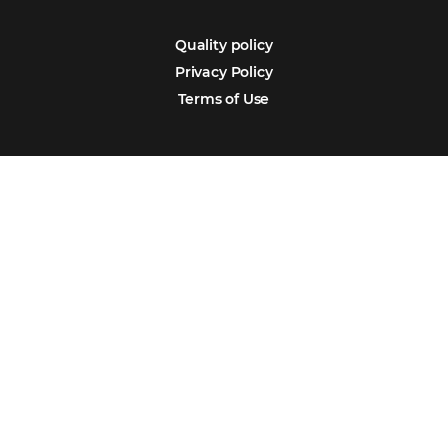
Português
Español
Encarregada de Dados (D.P.O.) – Teresa Cristina Sant’Anna – E-mail de
juridico.compliance@omnibees.com
OMNIBEES Soluções em Tecnologia S.A. CNPJ 60.062.296/0001-0