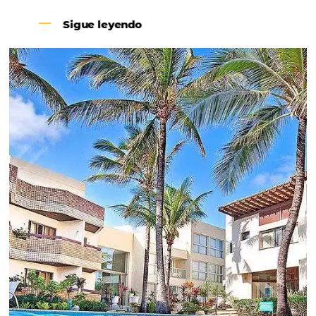
Revenue Management na
Hotelaria:
Para tomar decisões assertivas, que tragam
crescimento para o negócio e fazer um bom
Revenue Management é importante que o
hoteleiro possua dados confiáveis e informações
de tendências sobre o setor.
Sigue leyendo