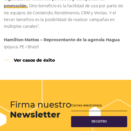
Samoa Beach Resort:
Cliente
Omnibees
“
Esto facilita mucho la operación del día a día,