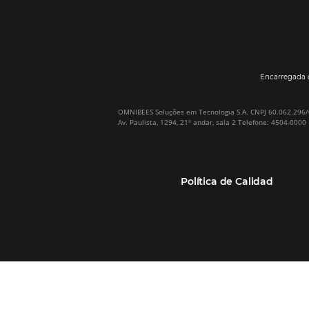
Por qué Omnibees
Soluciones
Sobre Omnibees
Gestor de Canales
Omnibees en numeros
Motor de reservas
Nuestros socios
Central de Reservas
Nuestra Equipo
Sitio Web Responsivo
Casos de Éxito
Bee2Bee–TMC y
(RGPC) – Portugal
Empresas
Bee2Bee–HotéisNet
Inteligencia de Datos
Bee Price–RMS Light