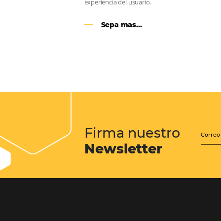
Google Analytics 4:
cambios y nuevas func
Lo que debes saber sobre la nueva
herramienta de Google, que reempla
Universal Analytics y cuyas principa
son la recopilación de datos y el análi
experiencia del usuario.