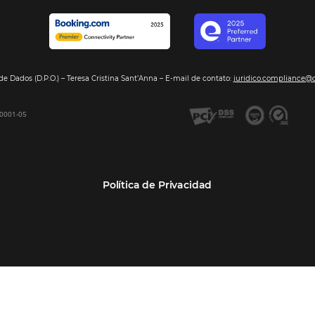
Segmentos
Integraci
Bee2Pay –Pago Seguro
Hoteles
Nuestros so
GDS Sabre, Amadeus
Cadenas Hoteleras
Sea nuestro
Bee Price –Yield Manager
Resorts y Spas
BeeCorp –Extranet
Posadas
BeeCorp –Inteligencia de
Operadores turísticos
Datos
Empresas
BeeCorp –Operadora y
Agencia Corporativa TMCs
Agencia
Agencias de viajes
Bee Corp –TMC y