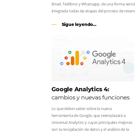
CENTRAL DE RESERV
línea en reservas en lí
Una solución que ayuda a los hoteler
Email, Teléfono y Whatsapp, de una f
integrada todas las etapas del proce
Sigue leyendo...