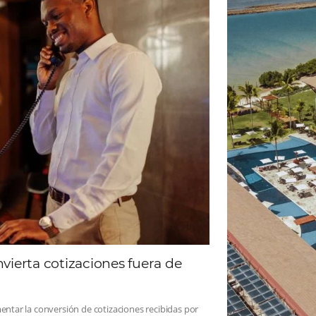
ad
Omnibees
 sigue las novedades y conoce los testimonios de nuest