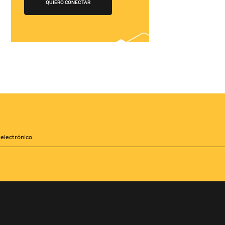
¡Conéctese con
cientos de Tour
Operadores!
Crea paquetes y tarifas
iones
aumentando tu
distribución a +500
Operadores, de forma
zará a
centralizada
les mejoras
sis de la
QUIERO CONECTAR