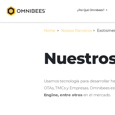
¿Por Qué Omni
Home
>
Nossos Parceiros
>
Nuestr
Usamos tecnología para desar
OTAs, TMCs y Empresas. Omni
Engine, entre otros
en el m