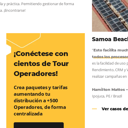
AS:
convierta cotizaciones fuera de
nea
os a incrementar la conversión de cotizaciones recibidas por
orma sencilla y práctica. Permitiendo gestionar de forma
so de reserva. ¡Encontrarse!