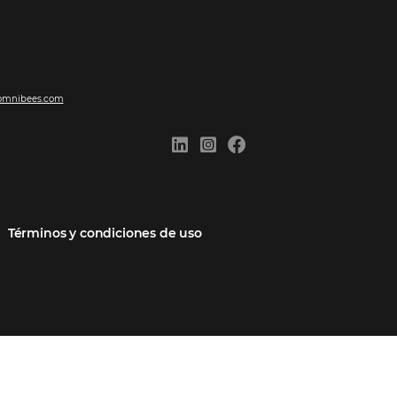
ones
Comunidad
Contacto
cios
Omnibees Academy
Hable con nosotros
 socio
Blog
Quejarse aquí
Casos de Éxito
Carreras