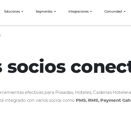
bees?
Soluciones
Segmentos
Integraciones
Exotismes
os socios c
rollar herramientas efectivas para Posadas, Hoteles
bees está integrado con varios socios como
PMS, R
ercado.