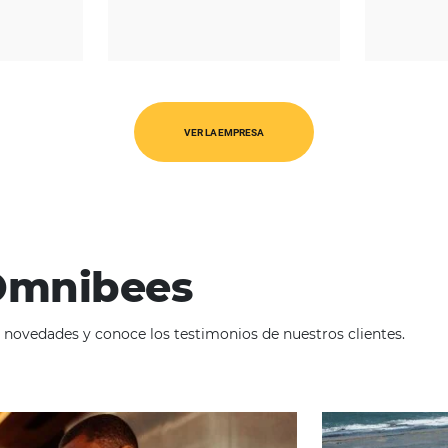
REGIÓN
CATEGORÍAS
sia-Pacifico
OTA's
Europa
VER LA EMPRESA