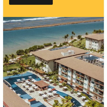
Google Analytics 4:
cambios y nue
funciones
Lo que debes saber sobre la nueva herramienta de Goo
reemplazará a Universal Analytics y cuyas principales m
son la recopilación de datos y el análisis de la experienc
usuario.
Sepa mas...
¡Conéctese con cientos 