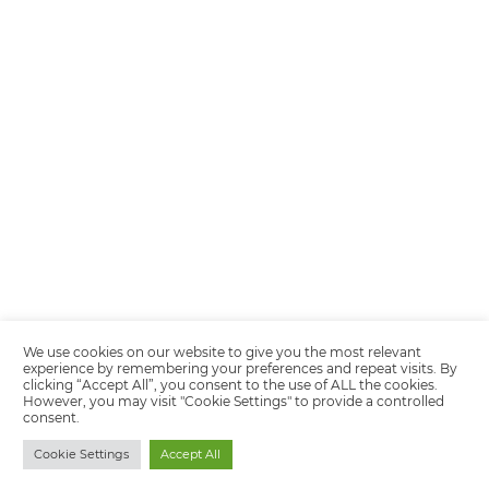
Encarregada de Dados (D.P.O.) – Teresa Cristina Sant’Anna – E-mail de
juridico.compliance@omnibees.com
OMNIBEES Soluções em Tecnologia S.A. CNPJ 60.062.296/0001-0
Av. Paulista, 1294, 21º andar, sala 2 Telefone: 4504-0000
Política de Calidad
Política de Privacidad
Términos y condiciones de uso