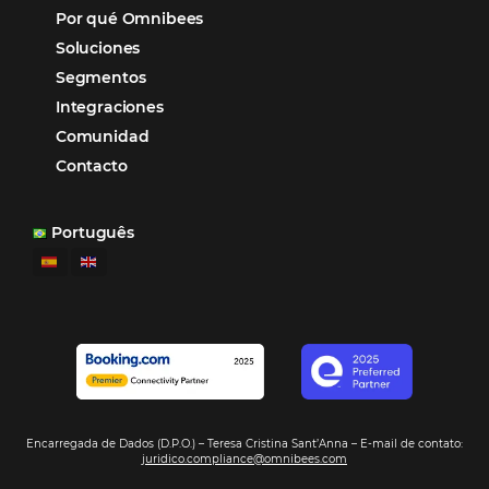
Samoa Beach Resort:
Cliente
Omnibees
“
Esto facilita mucho la operación del día a día,
organizando todos los procesos y campañas de
Otro beneficio es la facilidad de uso por p
promoción.
los equipos de Contenido, Rendimiento, CRM y Ventas. Y
tercer beneficio es la posibilidad de realizar campañas 
múltiples canales”.
Hamilton Mattos – Representante de la agencia H
Ipojuca, PE / Brazil