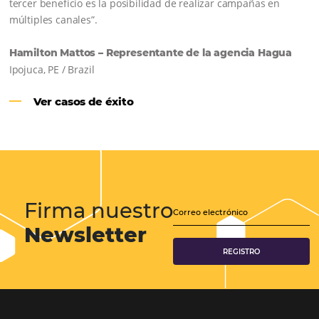
Samoa Beach Resort:
Cliente
Omnibees
“
Esto facilita mucho la operación del día a día,