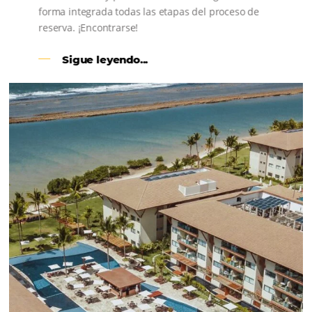
CENTRAL DE RESERVAS:
convierta cotizaciones fuera de
línea en reservas en línea
Una solución que ayuda a los hoteleros a
incrementar la conversión de cotizaciones
recibidas por Email, Teléfono y Whatsapp, de una
forma sencilla y práctica. Permitiendo gestionar 
forma integrada todas las etapas del proceso de
reserva. ¡Encontrarse!