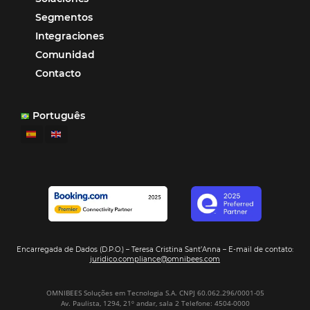
múltiples canales”.
Hamilton Mattos – Representante de la agencia H
Ipojuca, PE / Brazil
Ver casos de éxito
Firma nuestro
Newsletter
REGISTRO
Alternative: