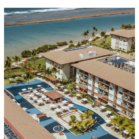
CENTRAL DE RESERVAS:
convierta cotizaciones fuera de
línea en reservas en línea
Una solución que ayuda a los hoteleros a
incrementar la conversión de cotizaciones
recibidas por Email, Teléfono y Whatsapp, de una
forma sencilla y práctica. Permitiendo gestionar 
forma integrada todas las etapas del proceso de
reserva. ¡Encontrarse!
Sigue leyendo...