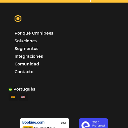
Omnibees
“
Esto facilita mucho la operación del día a día,
organizando todos los procesos y campañas de
Otro beneficio es la facilidad de uso por p
promoción.
los equipos de Contenido, Rendimiento, CRM y Ventas. Y
tercer beneficio es la posibilidad de realizar campañas 
múltiples canales”.
Hamilton Mattos – Representante de la agencia H
Ipojuca, PE / Brazil
Ver casos de éxito