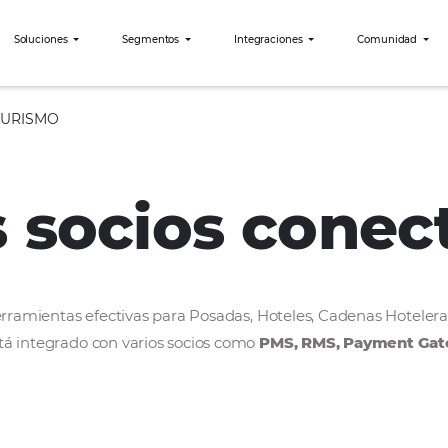
bees?
Soluciones
Segmentos
Integraciones
WORLD TURISMO
os socios c
rollar herramientas efectivas para Posadas, Hoteles
bees está integrado con varios socios como
PMS, R
ercado.