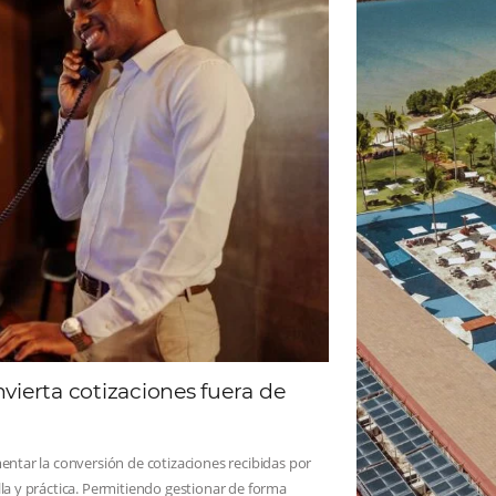
ad
Omnibees
 sigue las novedades y conoce los testimonios de nuest