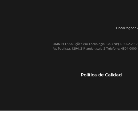
Por qué Omnibees
Soluciones
Sobre Omnibees
Gestor de Canales
Omnibees en numeros
Motor de reservas
Nuestros socios
Central de Reservas
Nuestra Equipo
Sitio Web Responsivo
Casos de Éxito
Bee2Bee–TMC y
(RGPC) – Portugal
Empresas
Bee2Bee–HotéisNet
Inteligencia de Datos
Bee Price–RMS Light