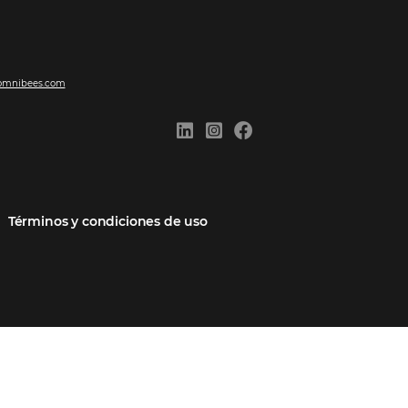
ones
Comunidad
Contacto
cios
Omnibees Academy
Hable con nosotros
 socio
Blog
Quejarse aquí
Casos de Éxito
Carreras