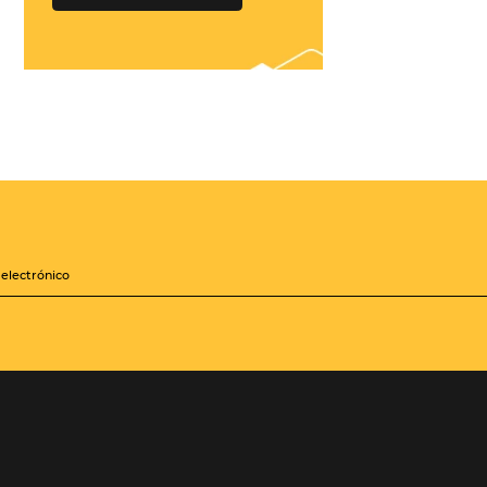
¡Conéctese con
cientos de Tour
Operadores!
Crea paquetes y tarifas
iones
aumentando tu
distribución a +500
Operadores, de forma
zará a
centralizada
les mejoras
sis de la
QUIERO CONECTAR