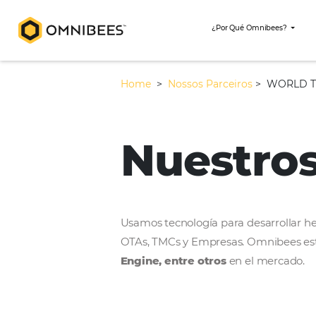
¿Por Qué Omni
Home
>
Nossos Parceiros
>
Nuestr
Usamos tecnología para desar
OTAs, TMCs y Empresas. Omni
Engine, entre otros
en el m