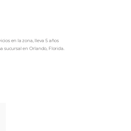
MO
con todos los servicios en la zona, lleva 5 años
e estados, con una sucursal en Orlando, Florida.