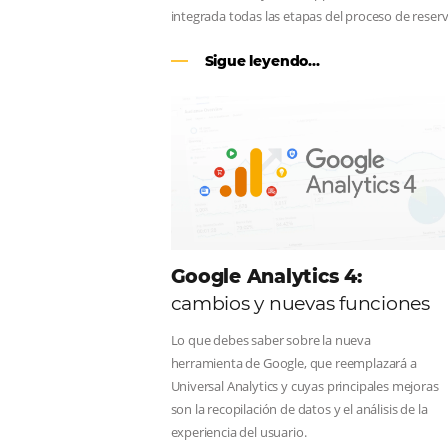
CENTRAL DE RESERV
línea en reservas en lí
Una solución que ayuda a los hoteler
Email, Teléfono y Whatsapp, de una f
integrada todas las etapas del proce
Sigue leyendo...