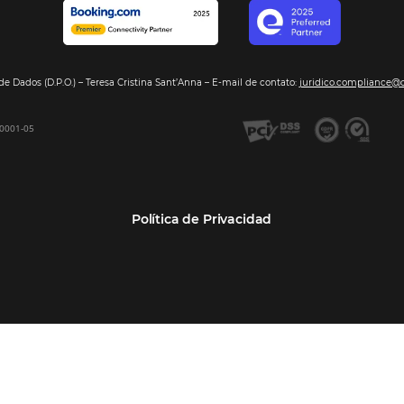
Segmentos
Integraci
Bee2Pay –Pago Seguro
Hoteles
Nuestros so
GDS Sabre, Amadeus
Cadenas Hoteleras
Sea nuestro
Bee Price –Yield Manager
Resorts y Spas
BeeCorp –Extranet
Posadas
BeeCorp –Inteligencia de
Operadores turísticos
Datos
Empresas
BeeCorp –Operadora y
Agencia Corporativa TMCs
Agencia
Agencias de viajes
Bee Corp –TMC y