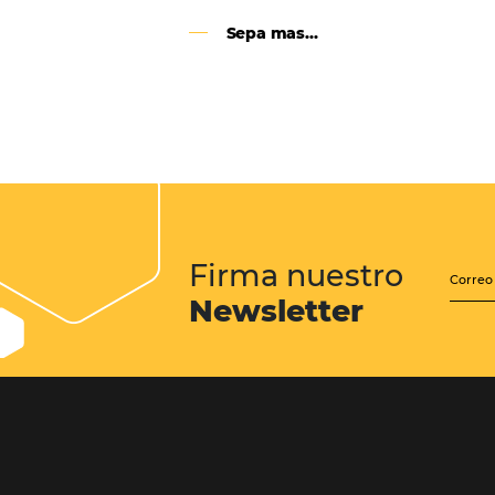
Google Analytics 4:
cambios y nuevas func
Lo que debes saber sobre la nueva
herramienta de Google, que reempla
Universal Analytics y cuyas principa
son la recopilación de datos y el análi
experiencia del usuario.
Sepa mas...