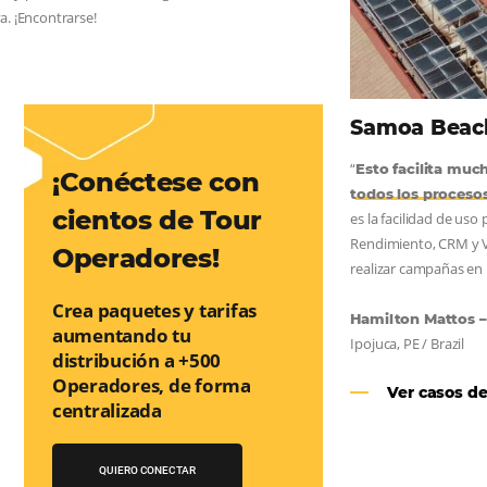
AS:
convierta cotizaciones fuera de
nea
os a incrementar la conversión de cotizaciones recibidas por
orma sencilla y práctica. Permitiendo gestionar de forma
so de reserva. ¡Encontrarse!