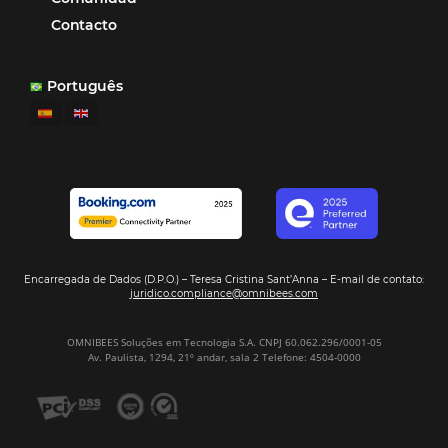
Ipojuca, PE / Brazil
Ver casos de éxito
Firma nuestro
Newsletter
REGISTRO
Alternative: