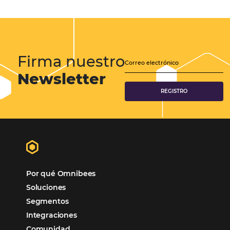
Samoa Beach Resort:
Cliente
Omnibees
“
Esto facilita mucho la operación del día a día,
organizando todos los procesos y campañas de
Otro beneficio es la facilidad de uso por p
promoción.
los equipos de Contenido, Rendimiento, CRM y Ventas. Y
tercer beneficio es la posibilidad de realizar campañas 
múltiples canales”.
Hamilton Mattos – Representante de la agencia H