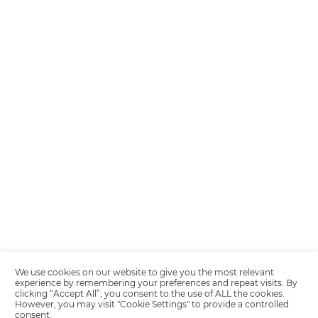
Encarregada de Dados (D.P.O.) – Teresa Cristina Sant’Anna – E-mail de
juridico.compliance@omnibees.com
OMNIBEES Soluções em Tecnologia S.A. CNPJ 60.062.296/0001-0
Av. Paulista, 1294, 21º andar, sala 2 Telefone: 4504-0000
Política de Calidad
Política de Privacidad