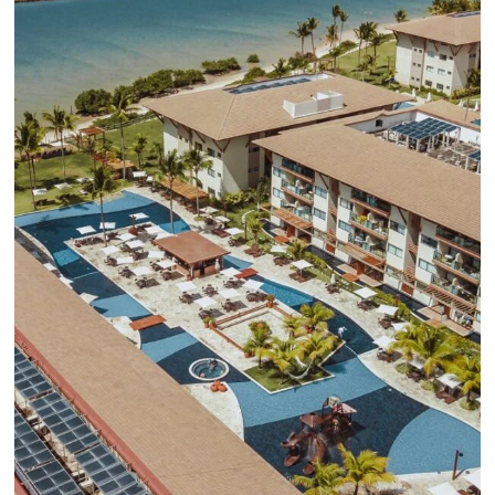
convierta cotizaciones fuera de
línea en reservas en línea
Una solución que ayuda a los hoteleros a
incrementar la conversión de cotizaciones
recibidas por Email, Teléfono y Whatsapp, de una
forma sencilla y práctica. Permitiendo gestionar 
forma integrada todas las etapas del proceso de
reserva. ¡Encontrarse!
Sigue leyendo...