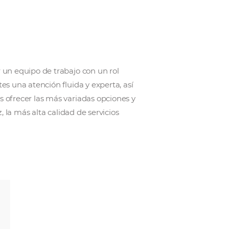
 2011, integrado por un equipo de trabajo con un rol
sa dar a los clientes una atención fluida y experta, a
tudes. La misión es ofrecer las más variadas opcione
y cruceros, a su vez, la más alta calidad de servicios
tos, etc.)