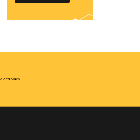
¡Conéctese con
cientos de Tour
Operadores!
Crea paquetes y tarifas
iones
aumentando tu
distribución a +500
Operadores, de forma
zará a
centralizada
les mejoras
sis de la
QUIERO CONECTAR