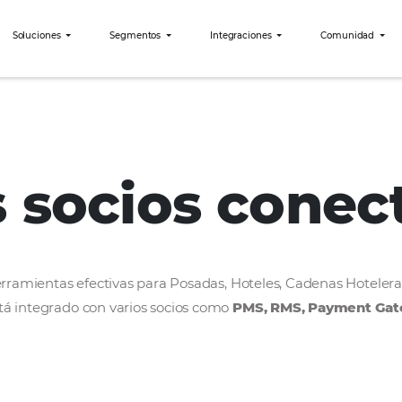
bees?
Soluciones
Segmentos
Integraciones
Seven’s
os socios c
rollar herramientas efectivas para Posadas, Hoteles
bees está integrado con varios socios como
PMS, R
ercado.