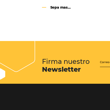
Google Analytics 4:
cambios y nuevas func
Lo que debes saber sobre la nueva
herramienta de Google, que reempla
Universal Analytics y cuyas principa
son la recopilación de datos y el análi
experiencia del usuario.
Sepa mas...