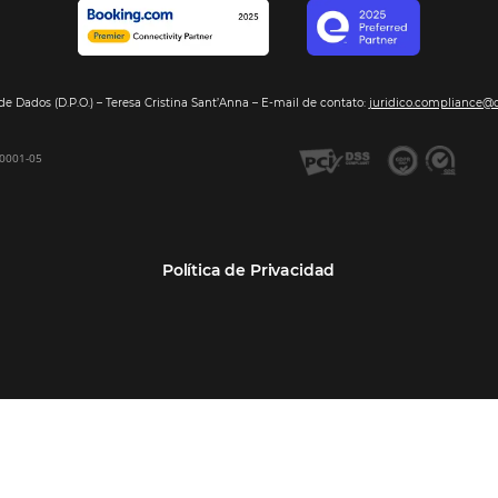
Segmentos
Integraci
Bee2Pay –Pago Seguro
Hoteles
Nuestros so
GDS Sabre, Amadeus
Cadenas Hoteleras
Sea nuestro
Bee Price –Yield Manager
Resorts y Spas
BeeCorp –Extranet
Posadas
BeeCorp –Inteligencia de
Operadores turísticos
Datos
Empresas
BeeCorp –Operadora y
Agencia Corporativa TMCs
Agencia
Agencias de viajes
Bee Corp –TMC y