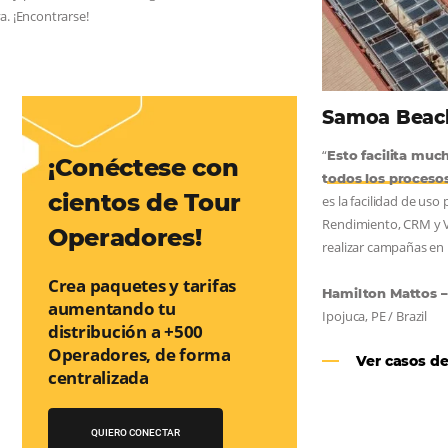
AS:
convierta cotizaciones fuera de
nea
os a incrementar la conversión de cotizaciones recibidas por
orma sencilla y práctica. Permitiendo gestionar de forma
so de reserva. ¡Encontrarse!