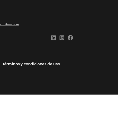
ones
Comunidad
Contacto
cios
Omnibees Academy
Hable con nosotros
 socio
Blog
Quejarse aquí
Casos de Éxito
Carreras