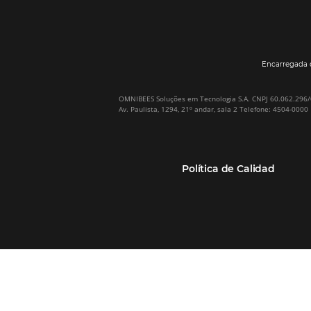
Por qué Omnibees
Soluciones
Sobre Omnibees
Gestor de Canales
Omnibees en numeros
Motor de reservas
Nuestros socios
Central de Reservas
Nuestra Equipo
Sitio Web Responsivo
Casos de Éxito
Bee2Bee–TMC y
(RGPC) – Portugal
Empresas
Bee2Bee–HotéisNet
Inteligencia de Datos
Bee Price–RMS Light