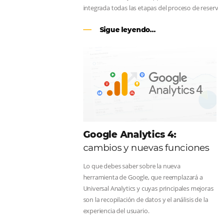
CENTRAL DE RESERV
línea en reservas en lí
Una solución que ayuda a los hoteler
Email, Teléfono y Whatsapp, de una f
integrada todas las etapas del proce
Sigue leyendo...