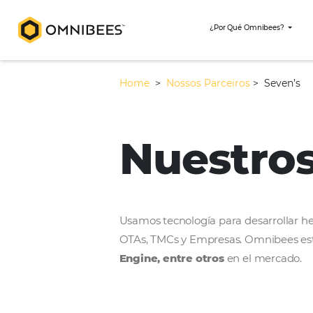
¿Por Qué Omni
Home
>
Nossos Parceiros
>
Nuestr
Usamos tecnología para desar
OTAs, TMCs y Empresas. Omni
Engine, entre otros
en el m