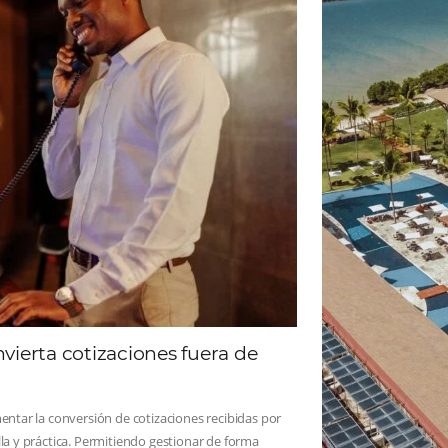
ad
Omnibees
 sigue las novedades y conoce los testimonios de nuest