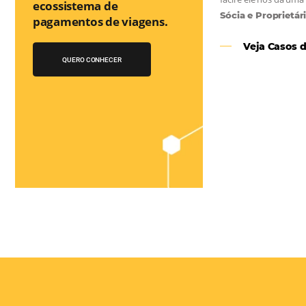
Você conhece o
Bee2Pay Travel
Solution?
A 1a Travel Fintech do
Turismo que auxilia no
as
ecossistema de
e
pagamentos de viagens.
el
QUERO CONHECER
 os