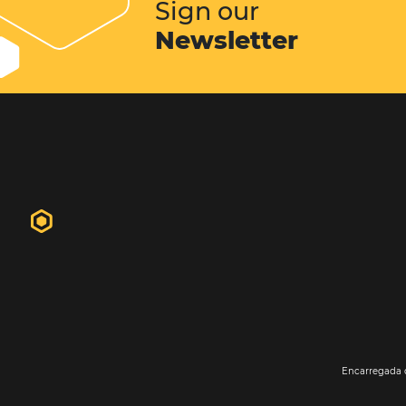
hóspedes. Em geral o website do hot
primeiro contato do futuro hósped
propriedade. É nele que o hóspede 
informações, fotos, vídeos...
Conheça esta solução
Sign our
Newsletter