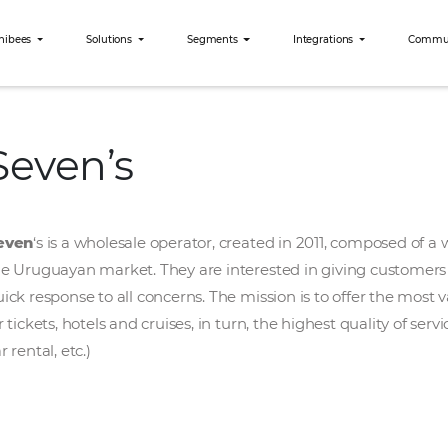
Why Omnibees
Solutions
Segments
Int
Seven’s
Seven’s
Seven
‘s is a wholesale operator, created in 
the Uruguayan market. They are interested in 
quick response to all concerns. The mission is
air tickets, hotels and cruises, in turn, the hig
car rental, etc.)