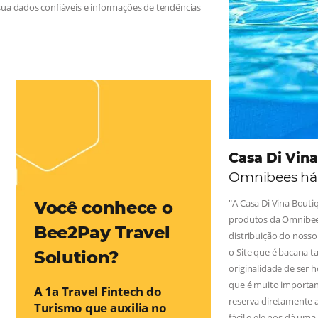
 na Hotelaria:
e tragam crescimento para o negócio e fazer um bom Revenue
leiro possua dados confiáveis e informações de tendências