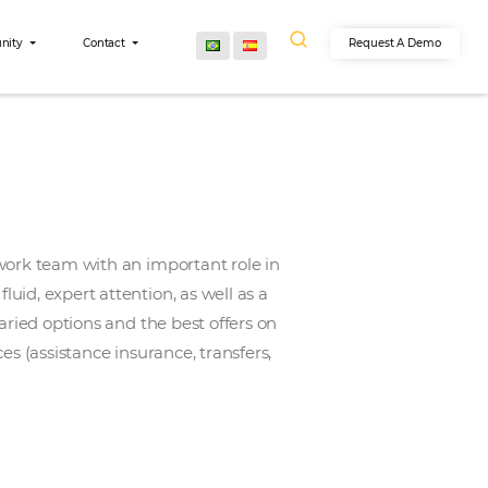
egrations
Community
Contact
2011, composed of a work team with an important role 
giving customers fluid, expert attention, as well as a
 to offer the most varied options and the best offers 
hest quality of services (assistance insurance, transfers