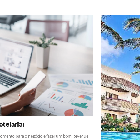
ad
Omnibees
, sigue las novedades y conoce los testimonios de nues