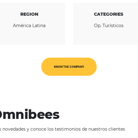
REGION
América Latina
O
KNOW THE COMPANY