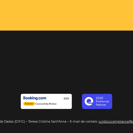
el é o
e com sua
encontrará,