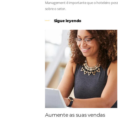
Revenue Management
Para tomar decisões assertivas, qu
Management é importante que o hote
sobre o setor.
Sigue leyendo