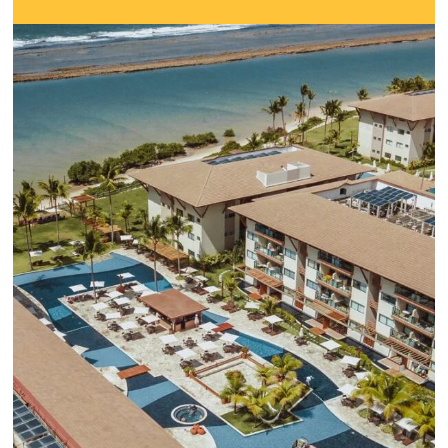
funciones
Lo que debes saber sobre la nueva herramienta de Goo
reemplazará a Universal Analytics y cuyas principales m
son la recopilación de datos y el análisis de la experienc
usuario.
Sepa mas...
¡Conéctese con cientos 
Tour Operadores!
Crea paquetes y tarifas aumentando 
distribución a +500 Operadores, de
forma centralizada