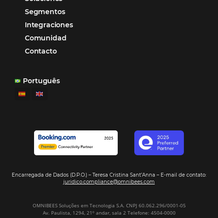
“
Esto facilita mucho la operación del día a día,
organizando todos los procesos y campañas de
Otro beneficio es la facilidad de uso por p
promoción.
los equipos de Contenido, Rendimiento, CRM y Ventas. Y
tercer beneficio es la posibilidad de realizar campañas 
múltiples canales”.
Hamilton Mattos – Representante de la agencia H
Ipojuca, PE / Brazil
Ver casos de éxito