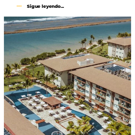
CENTRAL DE RESERVAS:
convierta cotizaciones fuera de
línea en reservas en línea
Una solución que ayuda a los hoteleros a
incrementar la conversión de cotizaciones
recibidas por Email, Teléfono y Whatsapp, de una
forma sencilla y práctica. Permitiendo gestionar 
forma integrada todas las etapas del proceso de
reserva. ¡Encontrarse!
Sigue leyendo...