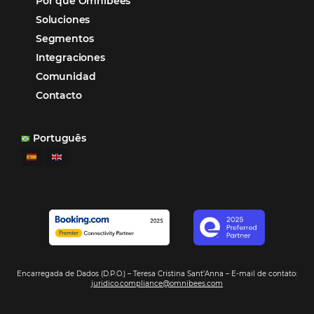
los equipos de Contenido, Rendimiento, CRM y Ventas. Y
tercer beneficio es la posibilidad de realizar campañas 
múltiples canales”.
Hamilton Mattos – Representante de la agencia H
Ipojuca, PE / Brazil
Ver casos de éxito
Firma nuestro
Newsletter
REGISTRO