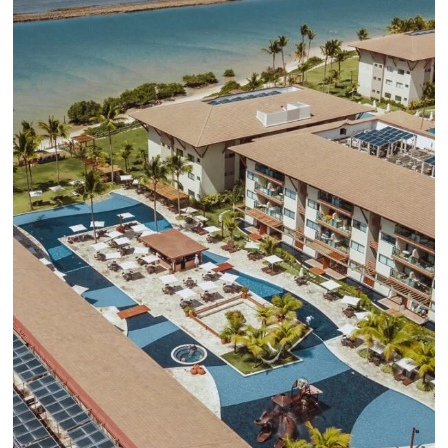
reemplazará a Universal Analytics y cuyas principales m
son la recopilación de datos y el análisis de la experienc
usuario.
Sepa mas...
¡Conéctese con cientos 
Tour Operadores!
Crea paquetes y tarifas aumentando 
distribución a +500 Operadores, de
forma centralizada
QUIERO CONECTAR