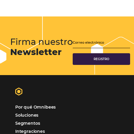
Samoa Beach Resort:
Cliente
Omnibees
“
Esto facilita mucho la operación del día a día,