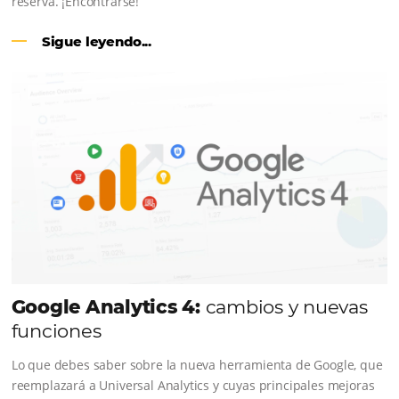
CENTRAL DE RESERVAS:
conviert
cotizaciones fuera de línea en reser
en línea
Una solución que ayuda a los hoteleros a incrementar l
conversión de cotizaciones recibidas por Email, Teléfono
Whatsapp, de una forma sencilla y práctica. Permitiend
gestionar de forma integrada todas las etapas del proc
reserva. ¡Encontrarse!