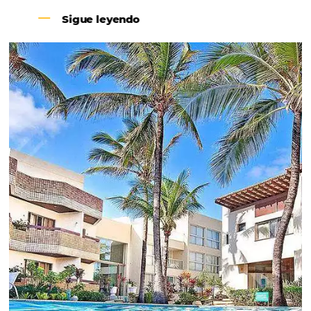
Revenue Management na
Hotelaria:
Para tomar decisões assertivas, que tragam
crescimento para o negócio e fazer um bom
Revenue Management é importante que o
hoteleiro possua dados confiáveis e informações
de tendências sobre o setor.
Sigue leyendo