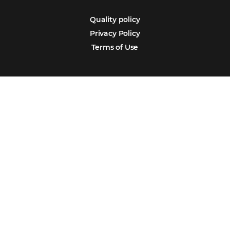
Português
Español
Encarregada de Dados (D.P.O.) – Teresa Cristina Sant’Anna – E-mail de
juridico.compliance@omnibees.com
OMNIBEES Soluções em Tecnologia S.A. CNPJ 60.062.296/0001-0
Av. Paulista, 1294, 21º andar, sala 2 Telefone: 4504-0000