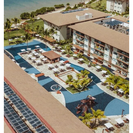
línea en reservas en línea
Una solución que ayuda a los hoteleros a
incrementar la conversión de cotizaciones
recibidas por Email, Teléfono y Whatsapp, de una
forma sencilla y práctica. Permitiendo gestionar 
forma integrada todas las etapas del proceso de
reserva. ¡Encontrarse!
Sigue leyendo...