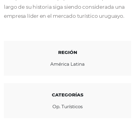
Buemes
fue fundada en 1954 como una em
familiar. La excelencia del nivel de sus servici
compromiso de su equipo han hecho que a 
largo de su historia siga siendo considerada
empresa líder en el mercado turístico urugu
REGIÓN
América Latina