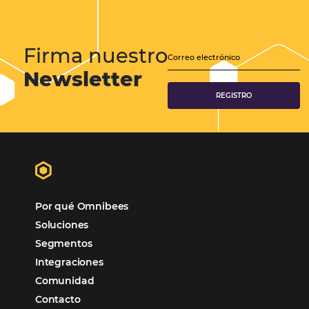
Samoa Beach Resort:
Cliente
Omnibees
“
Esto facilita mucho la operación del día a día,
organizando todos los procesos y campañas de
Otro beneficio es la facilidad de uso por p
promoción.
los equipos de Contenido, Rendimiento, CRM y Ventas. Y
tercer beneficio es la posibilidad de realizar campañas 
múltiples canales”.
Hamilton Mattos – Representante de la agencia H
Ipojuca, PE / Brazil