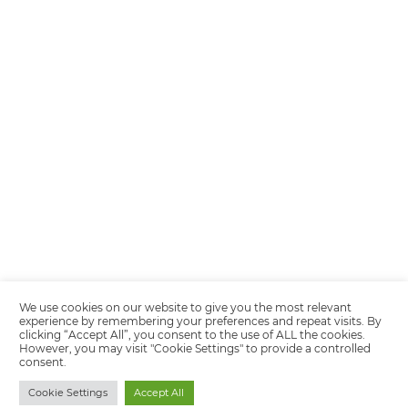
Encarregada de Dados (D.P.O.) – Teresa Cristina Sant’Anna – E-mail de
juridico.compliance@omnibees.com
OMNIBEES Soluções em Tecnologia S.A. CNPJ 60.062.296/0001-0
Av. Paulista, 1294, 21º andar, sala 2 Telefone: 4504-0000
Política de Calidad
Política de Privacidad
Términos y condiciones de uso