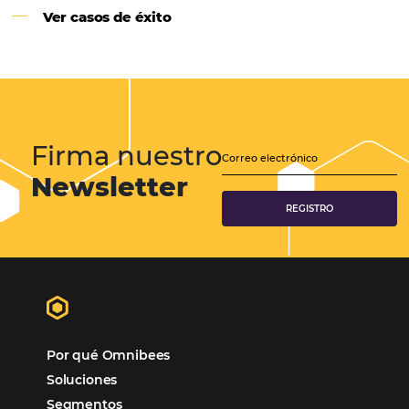
Samoa Beach Resort:
Cliente
Omnibees
“
Esto facilita mucho la operación del día a día,
organizando todos los procesos y campañas de
Otro beneficio es la facilidad de uso por p
promoción.
los equipos de Contenido, Rendimiento, CRM y Ventas. Y
tercer beneficio es la posibilidad de realizar campañas 
múltiples canales”.