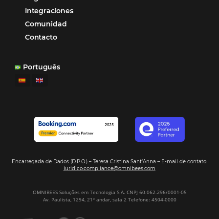
Hamilton Mattos – Representante de la agencia H
Ipojuca, PE / Brazil
Ver casos de éxito
Firma nuestro
Newsletter
REGISTRO
Alternative: