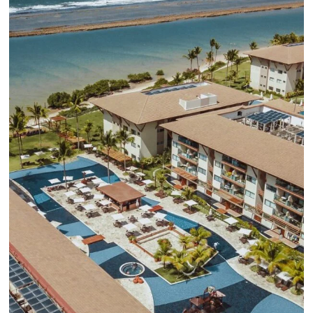
CENTRAL DE RESERVAS:
convierta cotizaciones fuera de
línea en reservas en línea
Una solución que ayuda a los hoteleros a
incrementar la conversión de cotizaciones
recibidas por Email, Teléfono y Whatsapp, de una
forma sencilla y práctica. Permitiendo gestionar 
forma integrada todas las etapas del proceso de
reserva. ¡Encontrarse!
Sigue leyendo...