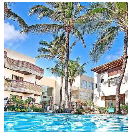
Revenue Management na
Hotelaria:
Para tomar decisões assertivas, que tragam
crescimento para o negócio e fazer um bom
Revenue Management é importante que o
hoteleiro possua dados confiáveis e informações
de tendências sobre o setor.
Sigue leyendo