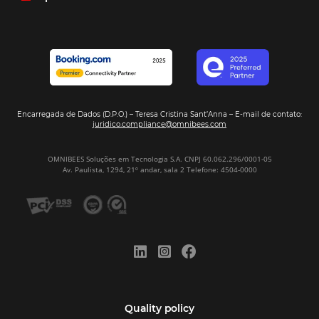
resposta bacana." -
Renata Prosérpio - Sócia e Propri
Veja Casos de Éxito
Sign our
Newsletter