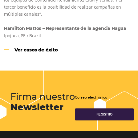
Samoa Beach Resort:
Cliente
Omnibees