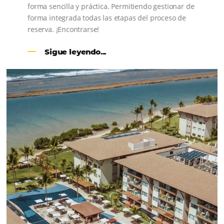
CENTRAL DE RESERVAS:
convierta cotizaciones fuera de
línea en reservas en línea
Una solución que ayuda a los hoteleros a
incrementar la conversión de cotizaciones
recibidas por Email, Teléfono y Whatsapp, de una
forma sencilla y práctica. Permitiendo gestionar 
forma integrada todas las etapas del proceso de