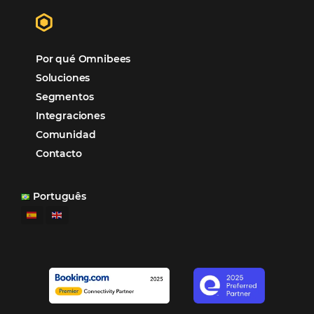
“
Esto facilita mucho la operación del día a día,
organizando todos los procesos y campañas de
Otro beneficio es la facilidad de uso por p
promoción.
los equipos de Contenido, Rendimiento, CRM y Ventas. Y
tercer beneficio es la posibilidad de realizar campañas 
múltiples canales”.
Hamilton Mattos – Representante de la agencia H
Ipojuca, PE / Brazil
Ver casos de éxito