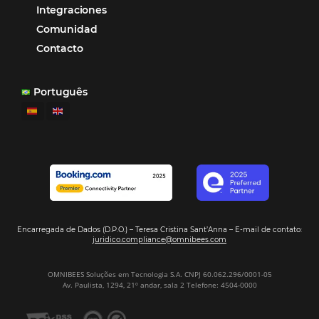
“
Esto facilita mucho la operación del día a día,
organizando todos los procesos y campañas de
Otro beneficio es la facilidad de uso por p
promoción.
los equipos de Contenido, Rendimiento, CRM y Ventas. Y
tercer beneficio es la posibilidad de realizar campañas 
múltiples canales”.
Hamilton Mattos – Representante de la agencia H
Ipojuca, PE / Brazil
Ver casos de éxito