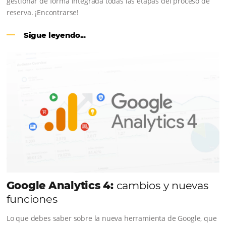
CENTRAL DE RESERVAS:
conviert
cotizaciones fuera de línea en reser
en línea
Una solución que ayuda a los hoteleros a incrementar l
conversión de cotizaciones recibidas por Email, Teléfono
Whatsapp, de una forma sencilla y práctica. Permitiend
gestionar de forma integrada todas las etapas del proc
reserva. ¡Encontrarse!