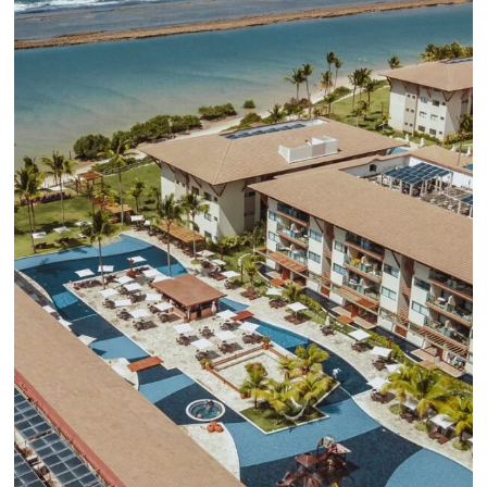
Lo que debes saber sobre la nueva herramienta de Goo
reemplazará a Universal Analytics y cuyas principales m
son la recopilación de datos y el análisis de la experienc
usuario.
Sepa mas...
¡Conéctese con cientos 
Tour Operadores!
Crea paquetes y tarifas aumentando 
distribución a +500 Operadores, de
forma centralizada
QUIERO CONECTAR