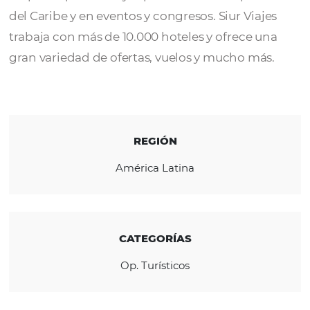
Siur Viajes Operadora Mayorista
es miemb
CopaVacations y Taca. La empresa cuenta c
amplia experiencia y especialización en pr
del Caribe y en eventos y congresos. Siur Via
trabaja con más de 10.000 hoteles y ofrece 
gran variedad de ofertas, vuelos y mucho má
REGIÓN
América Latina