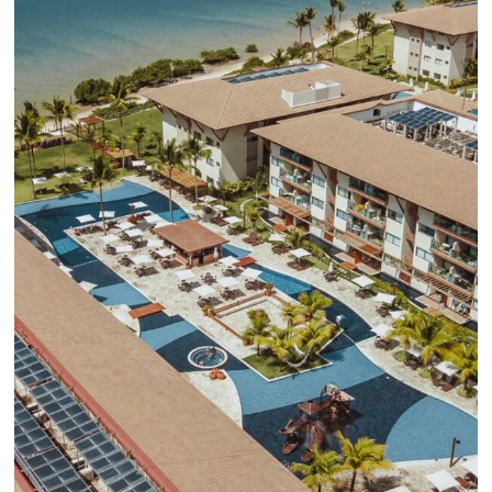
convierta cotizaciones fuera de
línea en reservas en línea
Una solución que ayuda a los hoteleros a
incrementar la conversión de cotizaciones
recibidas por Email, Teléfono y Whatsapp, de una
forma sencilla y práctica. Permitiendo gestionar 
forma integrada todas las etapas del proceso de
reserva. ¡Encontrarse!
Sigue leyendo...