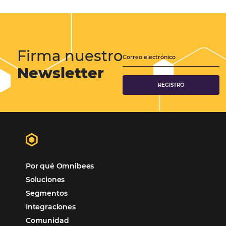
Samoa Beach Resort:
Cliente
Omnibees
“
Esto facilita mucho la operación del día a día,
organizando todos los procesos y campañas de
Otro beneficio es la facilidad de uso por p
promoción.
los equipos de Contenido, Rendimiento, CRM y Ventas. Y
tercer beneficio es la posibilidad de realizar campañas 
múltiples canales”.
Hamilton Mattos – Representante de la agencia H