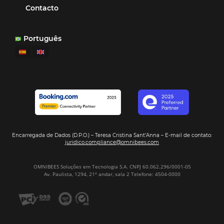
Ipojuca, PE / Brazil
Ver casos de éxito
Firma nuestro
Newsletter
REGISTRO
Alternative: