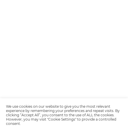
Encarregada de Dados (D.P.O.) – Teresa Cristina Sant’Anna – E-mail de
juridico.compliance@omnibees.com
OMNIBEES Soluções em Tecnologia S.A. CNPJ 60.062.296/0001-0
Av. Paulista, 1294, 21º andar, sala 2 Telefone: 4504-0000
Política de Calidad
Política de Privacidad
Términos y condiciones de uso