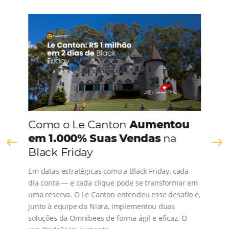
CONHEÇA A EMPRESA
Comunidade
Omnibees
Consulte nossos conteúdos, siga as novidades e 
os depoimentos de nossos clientes.
s
l