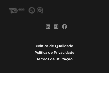
Alternative:
Por que Omnibees
Soluções Omnibees
Segmentos
Integrações
Comunidade
Contato
Português
Español