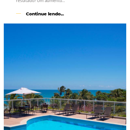
Como o Le Canton
Aumentou
em 1.000% Suas Vendas
na
Black Friday
Em datas estratégicas como a Black Friday, cada
dia conta — e cada clique pode se transformar e
uma reserva. O Le Canton entendeu esse desafio 
junto à equipe da Niara, implementou duas
soluções da Omnibees de forma ágil e eficaz. O
resultado? Um aumento...