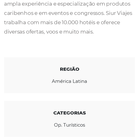
A
Siur Viajes Operadora Mayorista
é memb
CopaVacations, e Taca. A empresa conta c
ampla experiência e especialização em pro
caribenhos e em eventos e congressos. Siur 
trabalha com mais de 10.000 hotéis e oferec
diversas ofertas, voos e muito mais.
REGIÃO