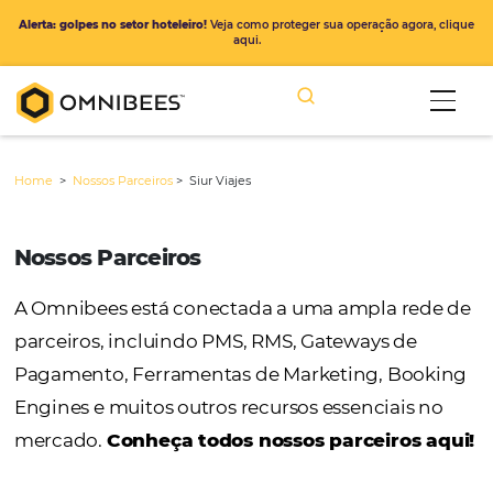
Alerta: golpes no setor hoteleiro!
Veja como proteger sua operação ago
aqui.
Home
>
Nossos Parceiros
>
Siur Viajes
Nossos Parceiros
A Omnibees está conectada a uma ampla r
parceiros, incluindo PMS, RMS, Gateways de
Pagamento, Ferramentas de Marketing, Bo
Engines e muitos outros recursos essenciais