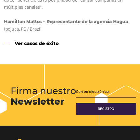
Samoa Beach Resort:
Cliente
Omnibees
“
Esto facilita mucho la operación del día a día,