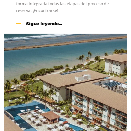
CENTRAL DE RESERVAS:
convierta cotizaciones fuera de
línea en reservas en línea
Una solución que ayuda a los hoteleros a
incrementar la conversión de cotizaciones
recibidas por Email, Teléfono y Whatsapp, de una
forma sencilla y práctica. Permitiendo gestionar 
forma integrada todas las etapas del proceso de
reserva. ¡Encontrarse!