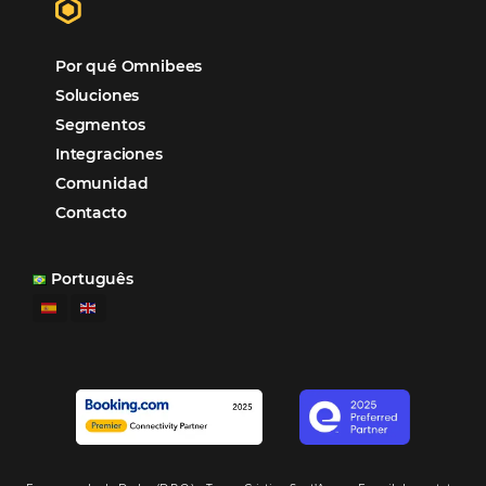
organizando todos los procesos y campañas de
Otro beneficio es la facilidad de uso por p
promoción.
los equipos de Contenido, Rendimiento, CRM y Ventas. Y
tercer beneficio es la posibilidad de realizar campañas 
múltiples canales”.
Hamilton Mattos – Representante de la agencia H
Ipojuca, PE / Brazil
Ver casos de éxito
Firma nuestro