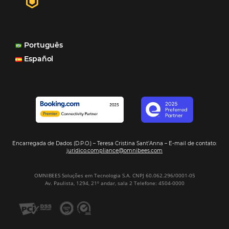
internacionais, o Site que é bacana também porque a g
consegue mostrar essa originalidade de ser hotel bouti
também o Motor de Reservas que é muito importante 
muitas vezes as pessoas fazem a reserva diretamente al
Motor de Reservas é rápido, é simples, é fácil e ele nos
resposta bacana." -
Renata Prosérpio - Sócia e Propri
Veja Casos de Éxito
Sign our
Newsletter