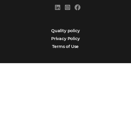
Português
Español
Encarregada de Dados (D.P.O.) – Teresa Cristina Sant’Anna – E-mail de