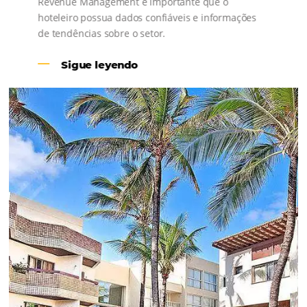
Revenue Management na
Hotelaria:
Para tomar decisões assertivas, que tragam
crescimento para o negócio e fazer um bom
Revenue Management é importante que o
hoteleiro possua dados confiáveis e informações
de tendências sobre o setor.
Sigue leyendo